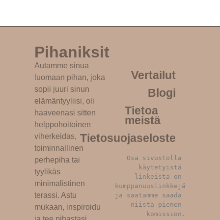
Pihaniksit
Autamme sinua
Vertailut
luomaan pihan, joka
sopii juuri sinun
Blogi
elämäntyyliisi, oli
Tietoa
haaveenasi sitten
meistä
helppohoitoinen
Tietosuojaseloste
viherkeidas,
toiminnallinen
Osa sivustolla 
perhepiha tai
käytetyistä 
tyylikäs
linkeistä on 
minimalistinen
kumppanuuslinkkejä 
terassi. Astu
ja saatamme saada 
niistä pienen 
mukaan, inspiroidu
komission.
ja tee pihastasi