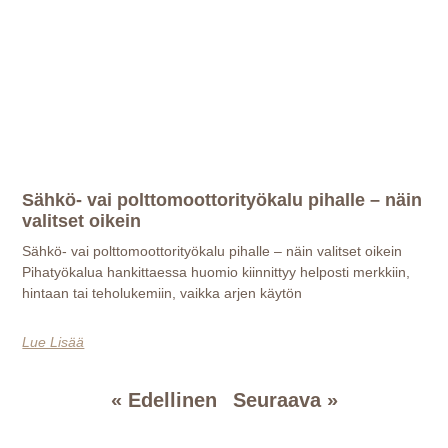
Sähkö- vai polttomoottorityökalu pihalle – näin
valitset oikein
Sähkö- vai polttomoottorityökalu pihalle – näin valitset oikein
Pihatyökalua hankittaessa huomio kiinnittyy helposti merkkiin,
hintaan tai teholukemiin, vaikka arjen käytön
Lue Lisää
« Edellinen
Seuraava »