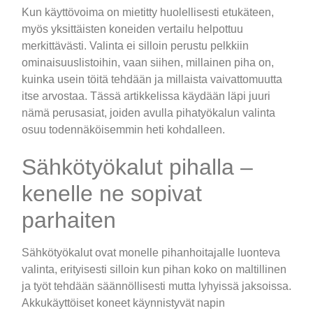
Kun käyttövoima on mietitty huolellisesti etukäteen,
myös yksittäisten koneiden vertailu helpottuu
merkittävästi. Valinta ei silloin perustu pelkkiin
ominaisuuslistoihin, vaan siihen, millainen piha on,
kuinka usein töitä tehdään ja millaista vaivattomuutta
itse arvostaa. Tässä artikkelissa käydään läpi juuri
nämä perusasiat, joiden avulla pihatyökalun valinta
osuu todennäköisemmin heti kohdalleen.
Sähkötyökalut pihalla –
kenelle ne sopivat
parhaiten
Sähkötyökalut ovat monelle pihanhoitajalle luonteva
valinta, erityisesti silloin kun pihan koko on maltillinen
ja työt tehdään säännöllisesti mutta lyhyissä jaksoissa.
Akkukäyttöiset koneet käynnistyvät napin