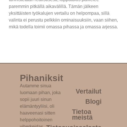
paremmin pitkällä aikavälillä. Tämän jälkeen
yksittäisten työkalujen vertailu on helpompaa, sillä
valinta ei perustu pelkkiin ominaisuuksiin, vaan siihen,
mikä todella toimii omassa pihassa ja omassa arjessa.
Pihaniksit
Autamme sinua
Vertailut
luomaan pihan, joka
sopii juuri sinun
Blogi
elämäntyyliisi, oli
Tietoa
haaveenasi sitten
meistä
helppohoitoinen
viherkeidas,