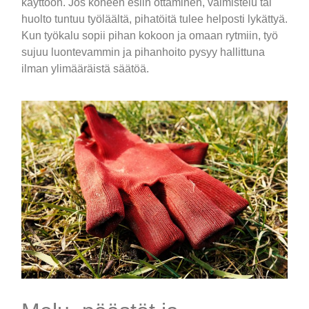
käyttöön. Jos koneen esiin ottaminen, valmistelu tai
huolto tuntuu työläältä, pihatöitä tulee helposti lykättyä.
Kun työkalu sopii pihan kokoon ja omaan rytmiin, työ
sujuu luontevammin ja pihanhoito pysyy hallittuna
ilman ylimääräistä säätöä.