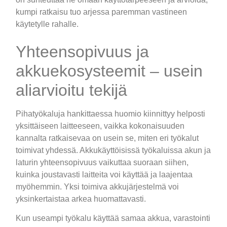
kumpi ratkaisu tuo arjessa paremman vastineen
käytetylle rahalle.
Yhteensopivuus ja
akkuekosysteemit – usein
aliarvioitu tekijä
Pihatyökaluja hankittaessa huomio kiinnittyy helposti
yksittäiseen laitteeseen, vaikka kokonaisuuden
kannalta ratkaisevaa on usein se, miten eri työkalut
toimivat yhdessä. Akkukäyttöisissä työkaluissa akun ja
laturin yhteensopivuus vaikuttaa suoraan siihen,
kuinka joustavasti laitteita voi käyttää ja laajentaa
myöhemmin. Yksi toimiva akkujärjestelmä voi
yksinkertaistaa arkea huomattavasti.
Kun useampi työkalu käyttää samaa akkua, varastointi