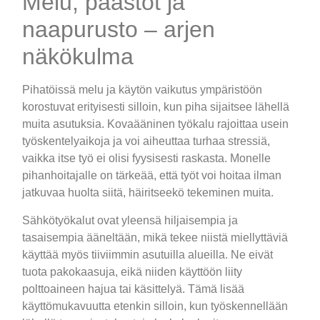
Melu, päästöt ja
naapurusto – arjen
näkökulma
Pihatöissä melu ja käytön vaikutus ympäristöön
korostuvat erityisesti silloin, kun piha sijaitsee lähellä
muita asutuksia. Kovaääninen työkalu rajoittaa usein
työskentelyaikoja ja voi aiheuttaa turhaa stressiä,
vaikka itse työ ei olisi fyysisesti raskasta. Monelle
pihanhoitajalle on tärkeää, että työt voi hoitaa ilman
jatkuvaa huolta siitä, häiritseekö tekeminen muita.
Sähkötyökalut ovat yleensä hiljaisempia ja
tasaisempia ääneltään, mikä tekee niistä miellyttäviä
käyttää myös tiiviimmin asutuilla alueilla. Ne eivät
tuota pakokaasuja, eikä niiden käyttöön liity
polttoaineen hajua tai käsittelyä. Tämä lisää
käyttömukavuutta etenkin silloin, kun työskennellään