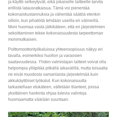
ja käyttö selkeytyvät, eikä jokaiselle laitteelle tarvita
erillistä latausratkaisua. Tämä voi pienentää
kokonaiskustannuksia ja vähentää säätöä etenkin
silloin, kun pihatöitä tehdään useilla eri välineillä.
Moni huomaa vasta jälkikäteen, että eri järjestelmien
sekoittaminen tekee kokonaisuudesta tarpeettoman
monimutkaisen.
Polttomoottorityökaluissa yhteensopivuus näkyy eri
tavalla, esimerkiksi huollon ja varaosien
saatavuudessa. Yhden valmistajan laitteet voivat olla
helpompia ylläpitää pitkällä aikavälillä, mutta toisaalta
ne eivät muodosta samanlaista järjestelmää kuin
akkukäyttöiset työkalut. Kun kokonaisuutta
tarkastellaan etukäteen, vältetään tilanteet, joissa
yksittäinen hankinta ohjaa tulevia valintoja
huomaamatta väärään suuntaan.