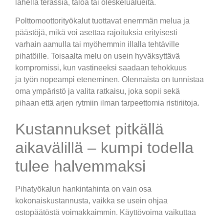
lähellä terassia, taloa tai oleskelualueita.
Polttomoottorityökalut tuottavat enemmän melua ja
päästöjä, mikä voi asettaa rajoituksia erityisesti
varhain aamulla tai myöhemmin illalla tehtäville
pihatöille. Toisaalta melu on usein hyväksyttävä
kompromissi, kun vastineeksi saadaan tehokkuus
ja
työn
nopeampi eteneminen. Olennaista on tunnistaa
oma ympäristö ja valita ratkaisu, joka sopii sekä
pihaan että arjen rytmiin ilman tarpeettomia ristiriitoja.
Kustannukset pitkällä
aikavälillä – kumpi todella
tulee halvemmaksi
Pihatyökalun hankintahinta on vain osa
kokonaiskustannusta, vaikka se usein ohjaa
ostopäätöstä voimakkaimmin. Käyttövoima vaikuttaa