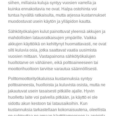
siihen, millaisia kuluja syntyy vuosien varrella ja
kuinka ennakoitavia ne ovat. Halpa ostohinta voi
tuntua hyvältä ratkaisulta, mutta arjessa kustannukset
muodostuvat usein käytön ja ylläpidon kautta.
Sähkötyökalujen kulut painottuvat yleensä akkujen ja
mahdollisten latausratkaisujen ympärille. Vaikka
akkujen käyttöikä on kehittynyt huomattavasti, ne ovat
silti kuluvia osia, jotka saattavat vaatia uusimista
vuosien mittaan. Vastapainona sähkötyökalujen
huoltotarve on vähäinen, eikä polttoaineeseen tai
moottorihuoltoon tarvitse varautua säännöllisesti.
Polttomoottorityökaluissa kustannuksia syntyy
polttoaineesta, huolloista ja kuluvista osista, mutta ne
jakautuvat usein tasaisesti pitkälle ajalle. Hyvin
huollettu laite voi palvella pitkään, ja käyttö ei ole
sidottu akun kestoon tai latausaikoihin. Kun
kustannuksia tarkastellaan kokonaisuutena, oleellista
on suhteuttaa ne omaan käyttötarpeeseen ja arvioida,