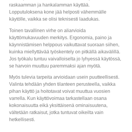
raskaamman ja hankalamman käyttää.
Lopputuloksena kone jää helposti vähemmälle
käytölle, vaikka se olisi teknisesti laadukas.
Toinen tavallinen virhe on aliarvioida
käyttömukavuuden merkitys. Ergonomia, paino ja
käynnistämisen helppous vaikuttavat suoraan siihen,
kuinka miellyttävää työskentely on pitkällä aikavälillä.
Jos työkalu tuntuu vaivalloiselta jo lyhyessä käytössä,
se harvoin muuttuu paremmaksi ajan myötä.
Myös tulevia tarpeita arvioidaan usein puutteellisesti.
Valinta tehdään yhden tilanteen perusteella, vaikka
pihan käyttö ja hoitotavat voivat muuttua vuosien
varrella. Kun käyttövoimaa tarkastellaan osana
kokonaisuutta eikä yksittäisenä ominaisuutena,
vältetään ratkaisut, jotka tuntuvat oikeilta vain
hetkellisesti.