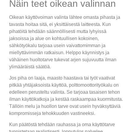
Näin teet oikean valinnan
Oikean käyttövoiman valinta lähtee omasta pihasta ja
tavasta hoitaa sitä, ei yksittäisestä laitteesta. Kun
pihatöitä tehdään säännöllisesti mutta lyhyissä
jaksoissa ja alue on kohtuullisen kokoinen,
sähkötyökalu tarjoaa usein vaivattomimman ja
miellyttävimmän ratkaisun. Helppo käynnistys ja
vähäinen huoltotarve tukevat arjen sujuvuutta ilman
ylimääräistä säätöä.
Jos piha on laaja, maasto haastava tai työt vaativat
pitkää yhtäjaksoista käyttöä, polttomoottorityökalu on
edelleen perusteltu valinta. Se tarjoaa tasaisen tehon
ilman käyttökatkoja ja kestää raskaampaa kuormitusta.
Tällöin melu ja huollon tarve ovat usein hyväksyttäviä
kompromisseja tehokkuuden vastineeksi.
Kun päätöstä tehdään rauhassa ja oma käyttötarve
tunnistetaan realistisesti, lopputulos palvelee