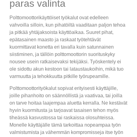
paras valinta
Polttomoottorikäyttöiset työkalut ovat edelleen
vahvoilla silloin, kun pihatöiltä vaaditaan paljon tehoa
ja pitkää yhtäjaksoista käyttöaikaa. Suuret pihat,
epätasainen maasto ja raskaat työtehtävät
kuormittavat konetta eri tavalla kuin satunnainen
siistiminen, ja tällöin polttomoottorin suorituskyky
nousee usein ratkaisevaksi tekijäksi. Työskentely ei
ole sidottu akun kestoon tai lataustaukoihin, mikä tuo
varmuutta ja tehokkuutta pitkille työrupeamille.
Polttomoottorityökalut sopivat erityisesti käyttäjille,
joille pihanhoito on säännöllistä ja vaativaa, tai joilla
on tarve hoitaa laajempaa aluetta kerralla. Ne kestävät
hyvin kuormitusta ja tarjoavat tasaisen tehon myös
tiheässä kasvustossa tai raskaissa olosuhteissa.
Monelle käyttäjälle tämä tarkoittaa nopeampaa työn
valmistumista ja vähemmän kompromisseja itse työn