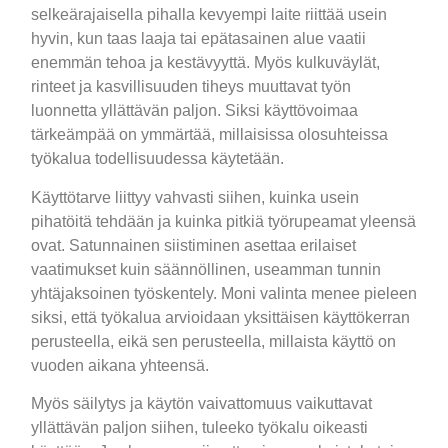
selkeärajaisella pihalla kevyempi laite riittää usein
hyvin, kun taas laaja tai epätasainen alue vaatii
enemmän tehoa ja kestävyyttä. Myös kulkuväylät,
rinteet ja kasvillisuuden tiheys muuttavat työn
luonnetta yllättävän paljon. Siksi käyttövoimaa
tärkeämpää on ymmärtää, millaisissa olosuhteissa
työkalua todellisuudessa käytetään.
Käyttötarve liittyy vahvasti siihen, kuinka usein
pihatöitä tehdään ja kuinka pitkiä työrupeamat yleensä
ovat. Satunnainen siistiminen asettaa erilaiset
vaatimukset kuin säännöllinen, useamman tunnin
yhtäjaksoinen työskentely. Moni valinta menee pieleen
siksi, että työkalua arvioidaan yksittäisen käyttökerran
perusteella, eikä sen perusteella, millaista käyttö on
vuoden aikana yhteensä.
Myös säilytys ja käytön vaivattomuus vaikuttavat
yllättävän paljon siihen, tuleeko työkalu oikeasti