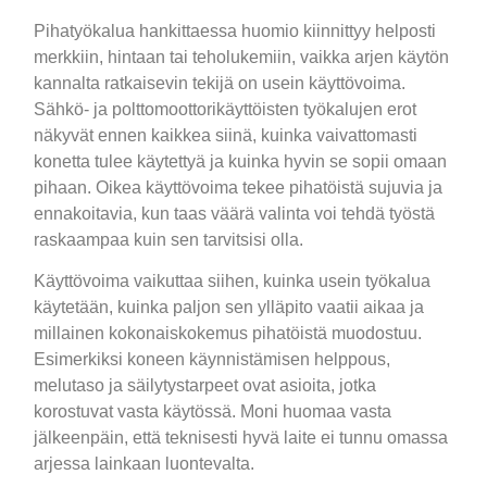
Pihatyökalua hankittaessa huomio kiinnittyy helposti
merkkiin, hintaan tai teholukemiin, vaikka arjen käytön
kannalta ratkaisevin tekijä on usein käyttövoima.
Sähkö- ja polttomoottorikäyttöisten työkalujen erot
näkyvät ennen kaikkea siinä, kuinka vaivattomasti
konetta tulee käytettyä ja kuinka hyvin se sopii omaan
pihaan. Oikea käyttövoima tekee pihatöistä sujuvia ja
ennakoitavia, kun taas väärä valinta voi tehdä työstä
raskaampaa kuin sen tarvitsisi olla.
Käyttövoima vaikuttaa siihen, kuinka usein työkalua
käytetään, kuinka paljon sen ylläpito vaatii aikaa ja
millainen kokonaiskokemus pihatöistä muodostuu.
Esimerkiksi koneen käynnistämisen helppous,
melutaso ja säilytystarpeet ovat asioita, jotka
korostuvat vasta käytössä. Moni huomaa vasta
jälkeenpäin, että teknisesti hyvä laite ei tunnu omassa
arjessa lainkaan luontevalta.