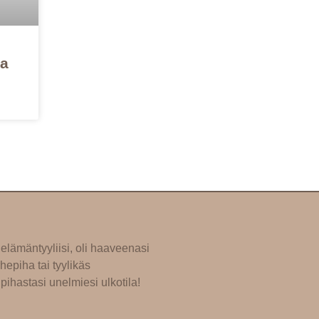
ta
elämäntyyliisi, oli haaveenasi
hepiha tai tyylikäs
pihastasi unelmiesi ulkotila!