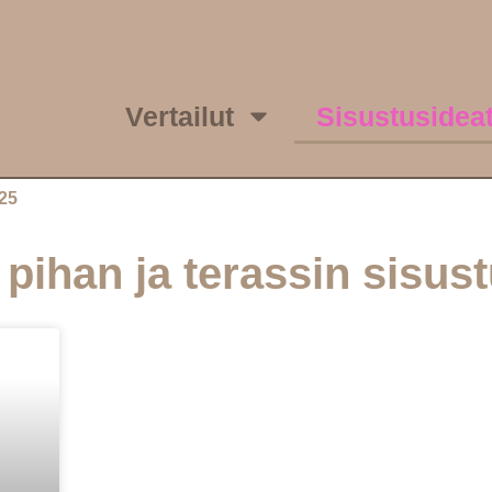
Vertailut
Sisustusidea
025
 pihan ja terassin sisu