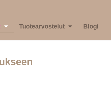
t
Tuotearvostelut
Blogi
stukseen