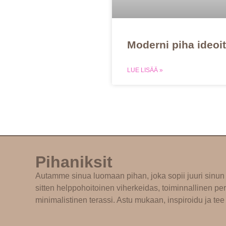
Moderni piha ideoi
LUE LISÄÄ »
Pihaniksit
Autamme sinua luomaan pihan, joka sopii juuri sinun 
sitten helppohoitoinen viherkeidas, toiminnallinen per
minimalistinen terassi. Astu mukaan, inspiroidu ja tee 