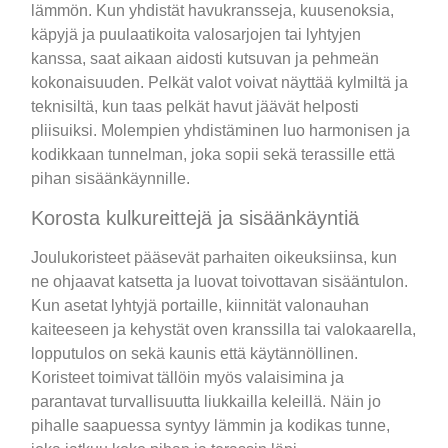
lämmön. Kun yhdistät havukransseja, kuusenoksia,
käpyjä ja puulaatikoita valosarjojen tai lyhtyjen
kanssa, saat aikaan aidosti kutsuvan ja pehmeän
kokonaisuuden. Pelkät valot voivat näyttää kylmiltä ja
teknisiltä, kun taas pelkät havut jäävät helposti
pliisuiksi. Molempien yhdistäminen luo harmonisen ja
kodikkaan tunnelman, joka sopii sekä terassille että
pihan sisäänkäynnille.
Korosta kulkureittejä ja sisäänkäyntiä
Joulukoristeet pääsevät parhaiten oikeuksiinsa, kun
ne ohjaavat katsetta ja luovat toivottavan sisääntulon.
Kun asetat lyhtyjä portaille, kiinnität valonauhan
kaiteeseen ja kehystät oven kranssilla tai valokaarella,
lopputulos on sekä kaunis että käytännöllinen.
Koristeet toimivat tällöin myös valaisimina ja
parantavat turvallisuutta liukkailla keleillä. Näin jo
pihalle saapuessa syntyy lämmin ja kodikas tunne,