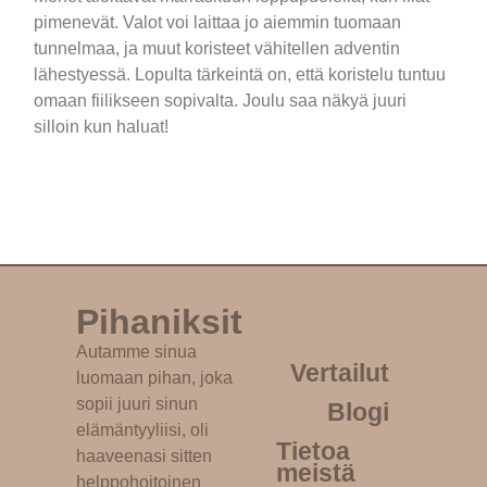
pimenevät. Valot voi laittaa jo aiemmin tuomaan
tunnelmaa, ja muut koristeet vähitellen adventin
lähestyessä. Lopulta tärkeintä on, että koristelu tuntuu
omaan fiilikseen sopivalta. Joulu saa näkyä juuri
silloin kun haluat!
Pihaniksit
Autamme sinua
Vertailut
luomaan pihan, joka
sopii juuri sinun
Blogi
elämäntyyliisi, oli
Tietoa
haaveenasi sitten
meistä
helppohoitoinen