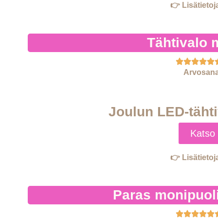
👉 Lisätietoj
Tähtivalo m
Arvosana
Joulun LED-tähti
Katso 
👉 Lisätietoj
Paras monipuol