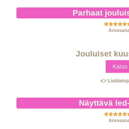
Parhaat joului
Arvosana
Jouluiset kuu
Katso 
👉 Lisätietoj
Näyttävä led
Arvosana