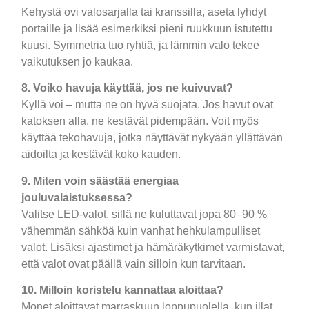
Kehystä ovi valosarjalla tai kranssilla, aseta lyhdyt
portaille ja lisää esimerkiksi pieni ruukkuun istutettu
kuusi. Symmetria tuo ryhtiä, ja lämmin valo tekee
vaikutuksen jo kaukaa.
8. Voiko havuja käyttää, jos ne kuivuvat?
Kyllä voi – mutta ne on hyvä suojata. Jos havut ovat
katoksen alla, ne kestävät pidempään. Voit myös
käyttää tekohavuja, jotka näyttävät nykyään yllättävän
aidoilta ja kestävät koko kauden.
9. Miten voin säästää energiaa
jouluvalaistuksessa?
Valitse LED-valot, sillä ne kuluttavat jopa 80–90 %
vähemmän sähköä kuin vanhat hehkulampulliset
valot. Lisäksi ajastimet ja hämäräkytkimet varmistavat,
että valot ovat päällä vain silloin kun tarvitaan.
10. Milloin koristelu kannattaa aloittaa?
Monet aloittavat marraskuun loppupuolella, kun illat