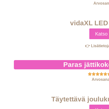
Arvosan
vidaXL LED 
Katso 
👉 Lisätietoj
Paras jättikok
Arvosana
Täytettävä jouluk