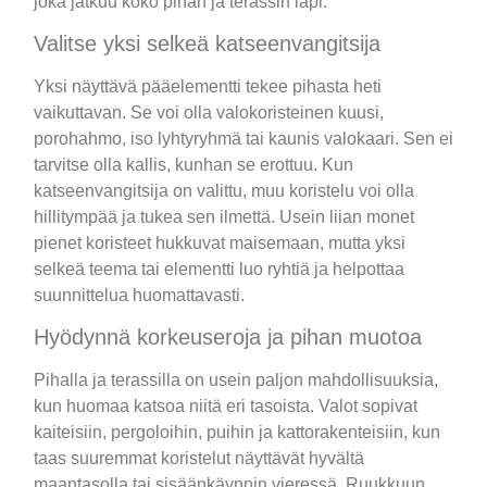
joka jatkuu koko pihan ja terassin läpi.
Valitse yksi selkeä katseenvangitsija
Yksi näyttävä pääelementti tekee pihasta heti
vaikuttavan. Se voi olla valokoristeinen kuusi,
porohahmo, iso lyhtyryhmä tai kaunis valokaari. Sen ei
tarvitse olla kallis, kunhan se erottuu. Kun
katseenvangitsija on valittu, muu koristelu voi olla
hillitympää ja tukea sen ilmettä. Usein liian monet
pienet koristeet hukkuvat maisemaan, mutta yksi
selkeä teema tai elementti luo ryhtiä ja helpottaa
suunnittelua huomattavasti.
Hyödynnä korkeuseroja ja pihan muotoa
Pihalla ja terassilla on usein paljon mahdollisuuksia,
kun huomaa katsoa niitä eri tasoista. Valot sopivat
kaiteisiin, pergoloihin, puihin ja kattorakenteisiin, kun
taas suuremmat koristelut näyttävät hyvältä
maantasolla tai sisäänkäynnin vieressä. Ruukkuun