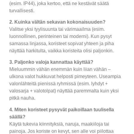
(esim. IP44), joka kertoo, että ne kestävät säätä
turvallisesti.
2. Kuinka vältän sekavan kokonaisuuden?
Valitse yksi tyylisuunta tai värimaailma (esim.
luonnollinen, perinteinen tai moderni). Kun pysyt
samassa linjassa, koristeet sopivat yhteen ja piha
näyttää harkitulta, vaikka koristeita olisi paljonkin.
3. Paljonko valoja kannattaa käyttää?
Mieluummin vähän enemmän kuin liian vähän –
ulkona valot hukkuvat helposti pimeyteen. Useampia
valonlähteitä pienissä ryhmissä (esim. lyhdyt +
valosarja + valotolpat) näyttää paremmalta kuin yksi
pitkä nauha.
4. Miten koristeet pysyvät paikoillaan tuulisella
säällä?
Käytä tukevia kiinnityksiä, naruja, maakiiloja tai
painoja. Jos koriste on kevyt, sen alle voi piilottaa