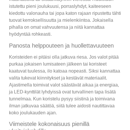
istutettu pieni joulukuusi, porraslyhdyt, kaiteeseen
kiedottu valonauha tai jopa katon rajaan ripustettu tähti
tuovat kerroksellisuutta ja mielenkiintoa. Jokaisella
pihalla on omat vahvuutensa ja niitä kannattaa
hyödyntää rohkeasti.
Panosta helppouteen ja huollettavuuteen
Koristeiden ei pitäisi olla jatkuva riesa. Jos valot pitää
purkaa jokaisen lumisateen jälkeen tai koristeet
kaatuvat tuulessa, ilo katoaa nopeasti. Siksi kannattaa
valita tukevat kiinnitykset ja kestävät materiaalit.
Ajastimella toimivat valot säästävät aikaa ja energiaa,
ja LED-kynttilät lyhdyissä ovat turvallinen tapa lisätä
tunnelmaa. Kun koristelu pysyy siistinä ja toimivana
ilman jatkuvaa säätöä, siitä tulee aidosti nautittavaa
koko joulukauden ajan.
Viimeistele kokonaisuus pienillä