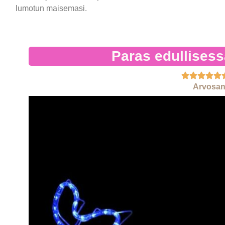
lumotun maisemasi.
Paras edullisess
Arvosan