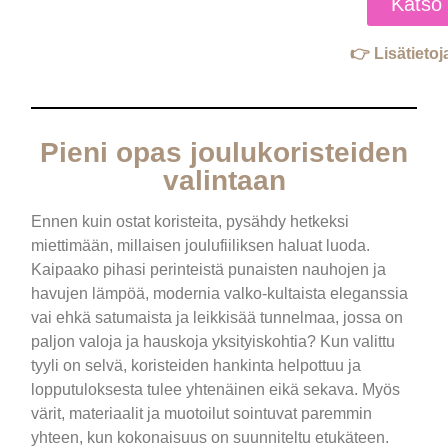
Katso 
👉 Lisätietoj
Pieni opas joulukoristeiden
valintaan
Ennen kuin ostat koristeita, pysähdy hetkeksi
miettimään, millaisen joulufiiliksen haluat luoda.
Kaipaako pihasi perinteistä punaisten nauhojen ja
havujen lämpöä, modernia valko-kultaista eleganssia
vai ehkä satumaista ja leikkisää tunnelmaa, jossa on
paljon valoja ja hauskoja yksityiskohtia? Kun valittu
tyyli on selvä, koristeiden hankinta helpottuu ja
lopputuloksesta tulee yhtenäinen eikä sekava. Myös
värit, materiaalit ja muotoilut sointuvat paremmin
yhteen, kun kokonaisuus on suunniteltu etukäteen.