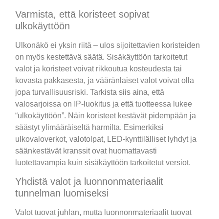
Varmista, että koristeet sopivat
ulkokäyttöön
Ulkonäkö ei yksin riitä – ulos sijoitettavien koristeiden
on myös kestettävä säätä. Sisäkäyttöön tarkoitetut
valot ja koristeet voivat rikkoutua kosteudesta tai
kovasta pakkasesta, ja vääränlaiset valot voivat olla
jopa turvallisuusriski. Tarkista siis aina, että
valosarjoissa on IP-luokitus ja että tuotteessa lukee
“ulkokäyttöön”. Näin koristeet kestävät pidempään ja
säästyt ylimääräiseltä harmilta. Esimerkiksi
ulkovaloverkot, valotolpat, LED-kynttilälliset lyhdyt ja
säänkestävät kranssit ovat huomattavasti
luotettavampia kuin sisäkäyttöön tarkoitetut versiot.
Yhdistä valot ja luonnonmateriaalit
tunnelman luomiseksi
Valot tuovat juhlan, mutta luonnonmateriaalit tuovat