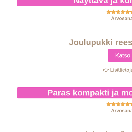
Näyttävä ja ko
Arvosana
Joulupukki rees
Katso 
👉 Lisätietoj
Paras kompakti ja mo
Arvosana