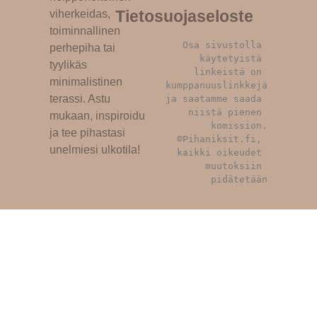
Tietosuojaseloste
viherkeidas,
toiminnallinen
Osa sivustolla 
perhepiha tai
käytetyistä 
tyylikäs
linkeistä on 
minimalistinen
kumppanuuslinkkejä 
terassi. Astu
ja saatamme saada 
niistä pienen 
mukaan, inspiroidu
komission.
ja tee pihastasi
©Pihaniksit.fi, 
unelmiesi ulkotila!
kaikki oikeudet 
muutoksiin 
pidätetään