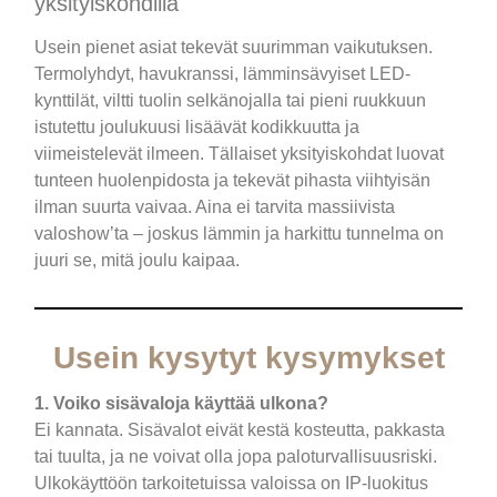
yksityiskohdilla
Usein pienet asiat tekevät suurimman vaikutuksen.
Termolyhdyt, havukranssi, lämminsävyiset LED-
kynttilät, viltti tuolin selkänojalla tai pieni ruukkuun
istutettu joulukuusi lisäävät kodikkuutta ja
viimeistelevät ilmeen. Tällaiset yksityiskohdat luovat
tunteen huolenpidosta ja tekevät pihasta viihtyisän
ilman suurta vaivaa. Aina ei tarvita massiivista
valoshow’ta – joskus lämmin ja harkittu tunnelma on
juuri se, mitä joulu kaipaa.
Usein kysytyt kysymykset
1. Voiko sisävaloja käyttää ulkona?
Ei kannata. Sisävalot eivät kestä kosteutta, pakkasta
tai tuulta, ja ne voivat olla jopa paloturvallisuusriski.
Ulkokäyttöön tarkoitetuissa valoissa on IP-luokitus