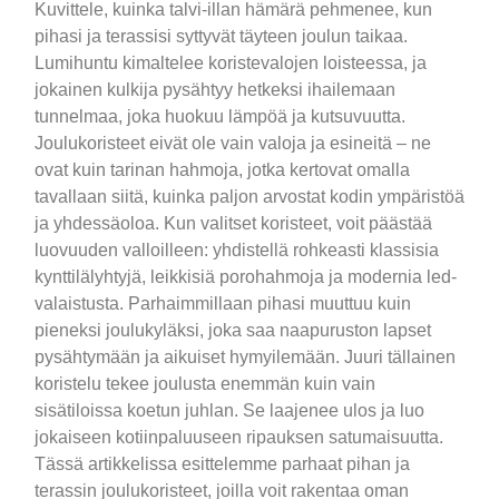
Kuvittele, kuinka talvi-illan hämärä pehmenee, kun
pihasi ja terassisi syttyvät täyteen joulun taikaa.
Lumihuntu kimaltelee koristevalojen loisteessa, ja
jokainen kulkija pysähtyy hetkeksi ihailemaan
tunnelmaa, joka huokuu lämpöä ja kutsuvuutta.
Joulukoristeet eivät ole vain valoja ja esineitä – ne
ovat kuin tarinan hahmoja, jotka kertovat omalla
tavallaan siitä, kuinka paljon arvostat kodin ympäristöä
ja yhdessäoloa. Kun valitset koristeet, voit päästää
luovuuden valloilleen: yhdistellä rohkeasti klassisia
kynttilälyhtyjä, leikkisiä porohahmoja ja modernia led-
valaistusta. Parhaimmillaan pihasi muuttuu kuin
pieneksi joulukyläksi, joka saa naapuruston lapset
pysähtymään ja aikuiset hymyilemään. Juuri tällainen
koristelu tekee joulusta enemmän kuin vain
sisätiloissa koetun juhlan. Se laajenee ulos ja luo
jokaiseen kotiinpaluuseen ripauksen satumaisuutta.
Tässä artikkelissa esittelemme parhaat pihan ja
terassin joulukoristeet, joilla voit rakentaa oman