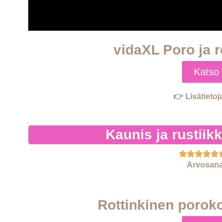
vidaXL Poro ja r
Katso 
👉 Lisätietoj
Kaunis ja rustiik
Arvosana
Rottinkinen poroko