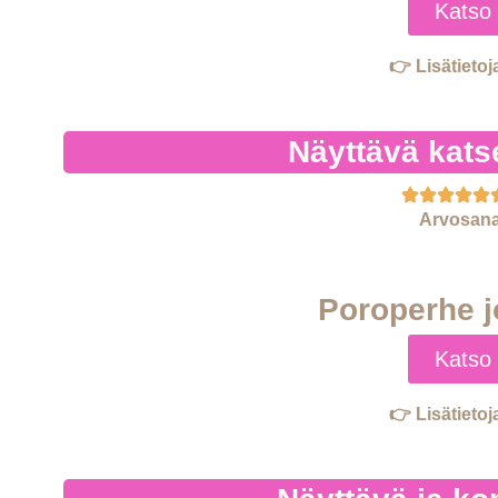
Katso 
👉 Lisätietoj
Näyttävä kats
Arvosana
Poroperhe j
Katso 
👉 Lisätietoj