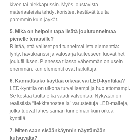
kiven tai hiekkapussin. Myös joustavista
materiaaleista tehdyt koristeet kestävät tuulta
paremmin kuin jäykät.
5. Mikä on helpoin tapa lisätä joulutunnelmaa
pienelle terassille?
Riittää, että valitset pari tunnelmallista elementtiä:
lyhty, havukranssi ja valosarja kaiteeseen luovat heti
joulufiiliksen. Pienessä tilassa vähemmän on usein
enemmän, kun elementit ovat harkittuja.
6. Kannattaako käyttää oikeaa vai LED-kynttilää?
LED-kynttilä on ulkona turvallisempi ja huolettomampi.
Se kestää tuulta eikä vaadi valvontaa. Nykyään on
realistisia “liekkitehosteella” varustettuja LED-malleja,
jotka tuovat lähes saman tunnelman kuin oikea
kynttilä.
7. Miten saan sisäänkäynnin näyttämään
kutsuvalta?