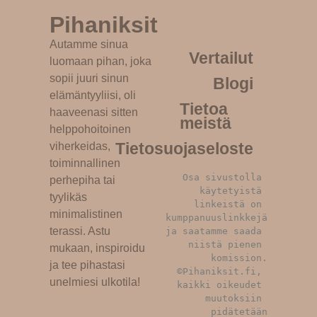
Pihaniksit
Autamme sinua
Vertailut
luomaan pihan, joka
Little Tikes hiekka- ja vesileikkipöytä
sopii juuri sinun
Blogi
Katso tuote »
elämäntyyliisi, oli
Tietoa
haaveenasi sitten
meistä
helppohoitoinen
Tietosuojaseloste
viherkeidas,
toiminnallinen
Osa sivustolla 
perhepiha tai
käytetyistä 
tyylikäs
linkeistä on 
minimalistinen
kumppanuuslinkkejä 
terassi. Astu
ja saatamme saada 
niistä pienen 
mukaan, inspiroidu
komission.
ja tee pihastasi
©Pihaniksit.fi, 
unelmiesi ulkotila!
kaikki oikeudet 
muutoksiin 
pidätetään