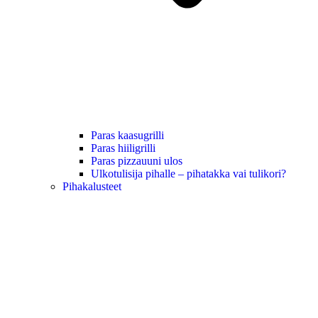
Paras kaasugrilli
Paras hiiligrilli
Paras pizzauuni ulos
Ulkotulisija pihalle – pihatakka vai tulikori?
Pihakalusteet