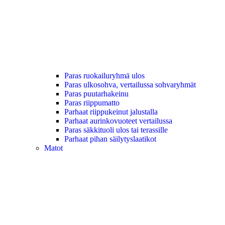
Paras ruokailuryhmä ulos
Paras ulkosohva, vertailussa sohvaryhmät
Paras puutarhakeinu
Paras riippumatto
Parhaat riippukeinut jalustalla
Parhaat aurinkovuoteet vertailussa
Paras säkkituoli ulos tai terassille
Parhaat pihan säilytyslaatikot
Matot