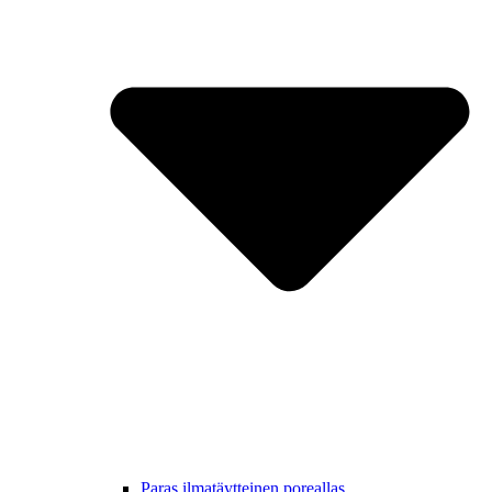
Paras ilmatäytteinen poreallas