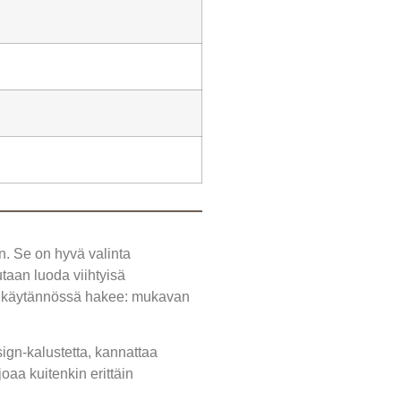
n. Se on hyvä valinta
utaan luoda viihtyisä
sta käytännössä hakee: mukavan
sign-kalustetta, kannattaa
oaa kuitenkin erittäin