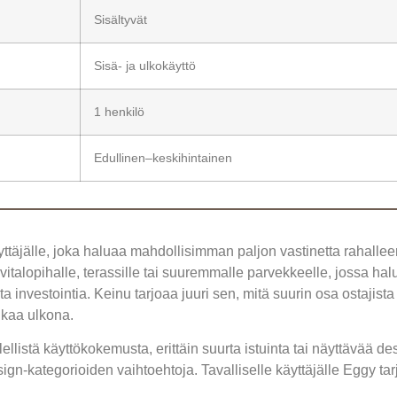
Sisältyvät
Sisä- ja ulkokäyttö
1 henkilö
Edullinen–keskihintainen
yttäjälle, joka haluaa mahdollisimman paljon vastinetta rahallee
vitalopihalle, terassille tai suuremmalle parvekkeelle, jossa hal
a investointia. Keinu tarjoaa juuri sen, mitä suurin osa ostaji
aikaa ulkona.
ellistä käyttökokemusta, erittäin suurta istuinta tai näyttävää de
ign-kategorioiden vaihtoehtoja. Tavalliselle käyttäjälle Eggy tarj