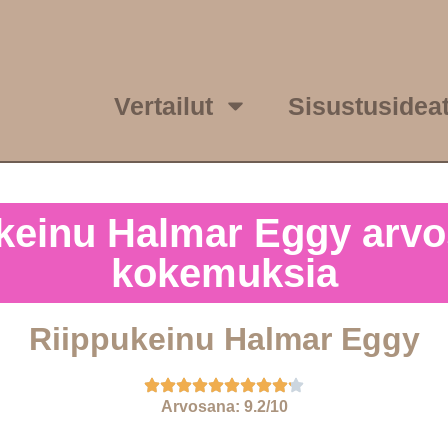
Vertailut
Sisustusidea
keinu Halmar Eggy arvo
kokemuksia
Riippukeinu Halmar Eggy
Arvosana: 9.2/10