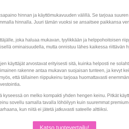
sapaino hinnan ja käyttömukavuuden välillä. Se tarjoaa suuren 
emmalla hinnalla. Juuri tämän vuoksi se ansaitsee paikkansa ver
ttäjälle, joka haluaa mukavan, tyylikkään ja helppohoitoisen ri
täisellä ominaisuudella, mutta onnistuu lähes kaikessa riittävän h
 käyttäjät arvostavat erityisesti sitä, kuinka helposti ne solaht
imainen rakenne antaa mukavan suojaisan tunteen, ja kevyt ke
myös, että tällainen riippukeinu tarjoaa huomattavasti enemmän
vestointia.
, että kyseessä on melko kompakti yhden hengen keinu. Pitkät käyt
keinu sovellu samalla tavalla löhöilyyn kuin suuremmat premium-
aana, kun niitä ei jätetä jatkuvasti sateelle alttiiksi.
Katso tuotevertailu!