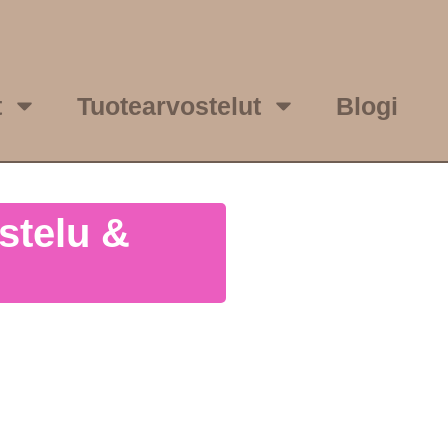
t
Tuotearvostelut
Blogi
stelu &