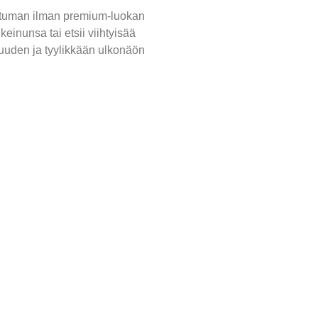
untuman ilman premium-luokan
keinunsa tai etsii viihtyisää
uuden ja tyylikkään ulkonäön