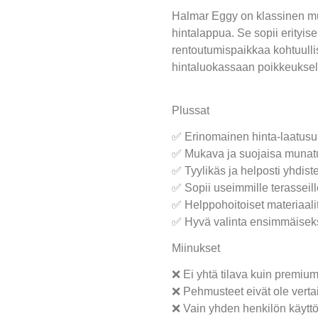
Halmar Eggy on klassinen mu
hintalappua. Se sopii erityise
rentoutumispaikkaa kohtuulli
hintaluokassaan poikkeuksell
Plussat
✅ Erinomainen hinta-laatus
✅ Mukava ja suojaisa munatu
✅ Tyylikäs ja helposti yhdist
✅ Sopii useimmille terasseille
✅ Helppohoitoiset materiaali
✅ Hyvä valinta ensimmäiseks
Miinukset
❌ Ei yhtä tilava kuin premium
❌ Pehmusteet eivät ole vert
❌ Vain yhden henkilön käytt