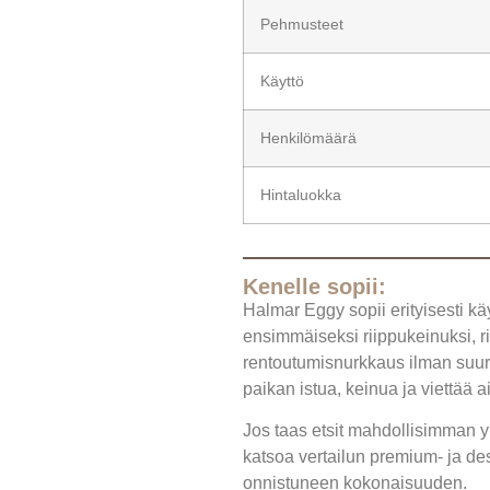
Pehmusteet
Käyttö
Henkilömäärä
Hintaluokka
Kenelle sopii:
Halmar Eggy sopii erityisesti kä
ensimmäiseksi riippukeinuksi, ri
rentoutumisnurkkaus ilman suurt
paikan istua, keinua ja viettää 
Jos taas etsit mahdollisimman yl
katsoa vertailun premium- ja des
onnistuneen kokonaisuuden.