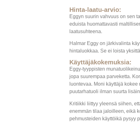
Hinta-laatu-arvio:
Eggyn suurin vahvuus on sen ta
eduista huomattavasti maltillis
laatusuhteena.
Halmar Eggy on järkivalinta käy
hintaluokkaa. Se ei loista yksit
Käyttäjäkokemuksia:
Eggy-tyyppisten munatuolikeinujen
jopa suurempaa parveketta. Kor
luontevaa. Moni käyttäjä kokee 
puutarhatuoli ilman suurta lisäin
Kritiikki liittyy yleensä siihen
enemmän tilaa jaloilleen, eikä 
pehmusteiden käyttöikä pysyy parh