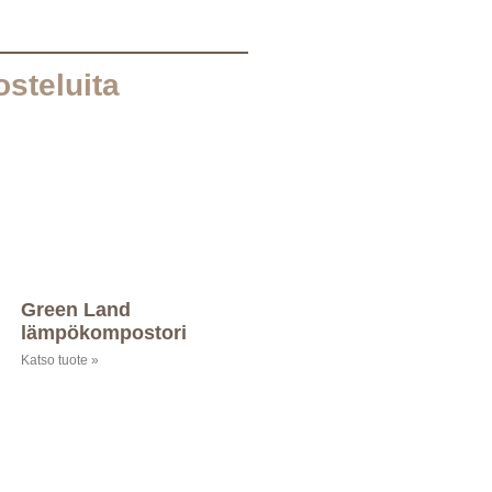
osteluita
Green Land
lämpökompostori
Katso tuote »