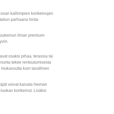
osan kalliimpien korikeinujen
tailun parhaana hinta-
ippukeinun ilman premium-
yvin.
avat osaksi pihaa, terassia tai
inunta tekee rentoutumisesta
 mukavuutta kuin tavallinen
täjät voivat kaivata hieman
luokan korikeinut. Lisäksi