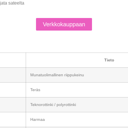
ata sateelta
Verkkokauppaan
Tieto
Munatuolimallinen riippukeinu
Teräs
Teknorottinki / polyrottinki
Harmaa