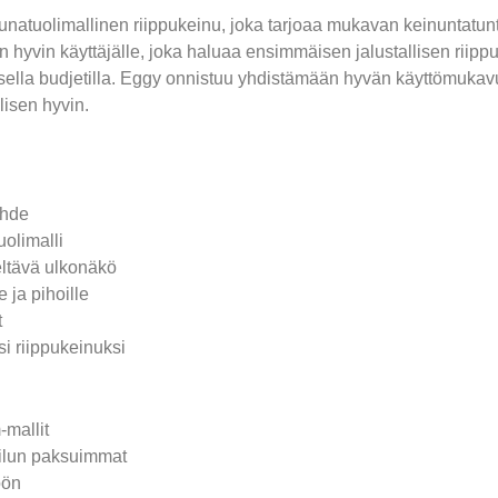
natuolimallinen riippukeinu, joka tarjoaa mukavan keinuntat
n hyvin käyttäjälle, joka haluaa ensimmäisen jalustallisen riippu
sella budjetilla. Eggy onnistuu yhdistämään hyvän käyttömukav
isen hyvin.
uhde
olimalli
eltävä ulkonäkö
 ja pihoille
t
i riippukeinuksi
-mallit
ailun paksuimmat
öön