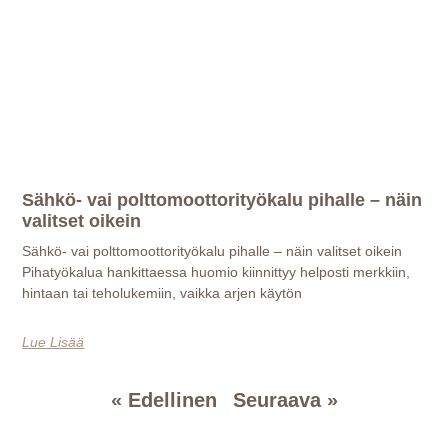
Sähkö- vai polttomoottorityökalu pihalle – näin
valitset oikein
Sähkö- vai polttomoottorityökalu pihalle – näin valitset oikein
Pihatyökalua hankittaessa huomio kiinnittyy helposti merkkiin,
hintaan tai teholukemiin, vaikka arjen käytön
Lue Lisää
« Edellinen
Seuraava »