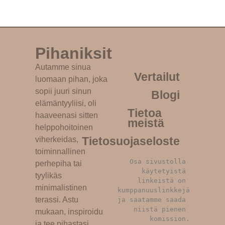
Pihaniksit
Autamme sinua
Vertailut
luomaan pihan, joka
sopii juuri sinun
Blogi
elämäntyyliisi, oli
Tietoa
haaveenasi sitten
meistä
helppohoitoinen
Tietosuojaseloste
viherkeidas,
toiminnallinen
Osa sivustolla 
perhepiha tai
käytetyistä 
tyylikäs
linkeistä on 
minimalistinen
kumppanuuslinkkejä 
terassi. Astu
ja saatamme saada 
niistä pienen 
mukaan, inspiroidu
komission.
ja tee pihastasi