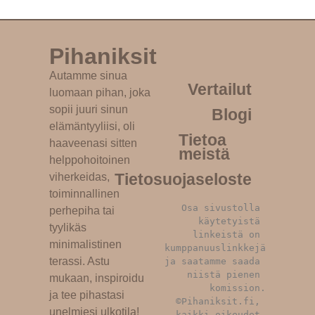
Pihaniksit
Autamme sinua
Vertailut
luomaan pihan, joka
sopii juuri sinun
Blogi
elämäntyyliisi, oli
Tietoa
haaveenasi sitten
meistä
helppohoitoinen
Tietosuojaseloste
viherkeidas,
toiminnallinen
Osa sivustolla 
perhepiha tai
käytetyistä 
tyylikäs
linkeistä on 
minimalistinen
kumppanuuslinkkejä 
terassi. Astu
ja saatamme saada 
niistä pienen 
mukaan, inspiroidu
komission.
ja tee pihastasi
©Pihaniksit.fi, 
unelmiesi ulkotila!
kaikki oikeudet 