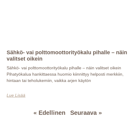
Sähkö- vai polttomoottorityökalu pihalle – näin
valitset oikein
Sähkö- vai polttomoottorityökalu pihalle – näin valitset oikein
Pihatyökalua hankittaessa huomio kiinnittyy helposti merkkiin,
hintaan tai teholukemiin, vaikka arjen käytön
Lue Lisää
« Edellinen
Seuraava »