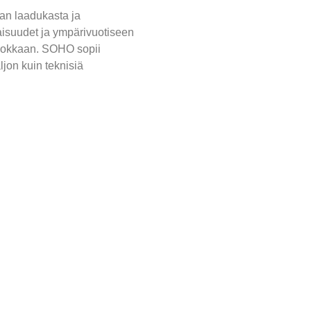
an laadukasta ja
aisuudet ja ympärivuotiseen
-luokkaan. SOHO sopii
aljon kuin teknisiä