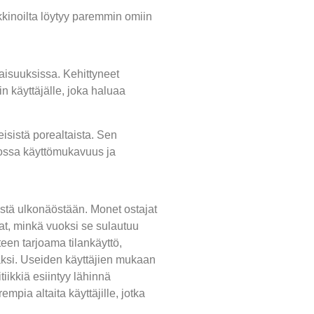
rkkinoilta löytyy paremmin omiin
isuuksissa. Kehittyneet
in käyttäjälle, joka haluaa
sistä porealtaista. Sen
 jossa käyttömukavuus ja
stä ulkonäöstään. Monet ostajat
at, minkä vuoksi se sulautuu
een tarjoama tilankäyttö,
maksi. Useiden käyttäjien mukaan
ikkiä esiintyy lähinnä
pia altaita käyttäjille, jotka