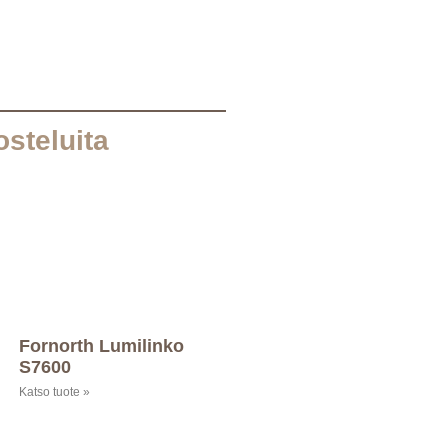
osteluita
Fornorth Lumilinko
S7600
Katso tuote »