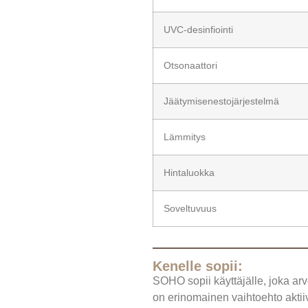
UVC-desinfiointi
Otsonaattori
Jäätymisenestojärjestelmä
Lämmitys
Hintaluokka
Soveltuvuus
Kenelle sopii:
SOHO sopii käyttäjälle, joka ar
on erinomainen vaihtoehto aktiivi