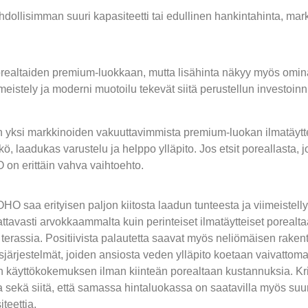
ahdollisimman suuri kapasiteetti tai edullinen hankintahinta, ma
realtaiden premium-luokkaan, mutta lisähinta näkyy myös omina
meistely ja moderni muotoilu tekevät siitä perustellun investoinn
si markkinoiden vakuuttavimmista premium-luokan ilmatäyttei
ö, laadukas varustelu ja helppo ylläpito. Jos etsit poreallasta,
O on erittäin vahva vaihtoehto.
saa erityisen paljon kiitosta laadun tunteesta ja viimeistelly
ttavasti arvokkaammalta kuin perinteiset ilmatäytteiset porealta
terassia. Positiivista palautetta saavat myös neliömäisen rakent
usjärjestelmät, joiden ansiosta veden ylläpito koetaan vaivatto
käyttökokemuksen ilman kiinteän porealtaan kustannuksia. Kriti
ekä siitä, että samassa hintaluokassa on saatavilla myös suurem
teettia.