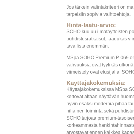
Jos tärkein valintakriteeri on m
tarpeisiin sopivia vaihtoehtoja.
Hinta-laatu-arvio:
SOHO kuuluu ilmatäytteisten po
puhdistusratkaisut, laadukas vii
tavallista enemmän.
MSpa SOHO Premium P-069 on yk
vahvuuksia ovat tyylikäs ulkonäk
viimeistely ovat etusijalla, SOH
Käyttäjäkokemuksia:
Käyttäjäkokemuksissa MSpa SOHO 
kertovat altaan näyttävän huoma
hyvin osaksi modernia pihaa tai 
hiljainen toiminta sekä puhdist
SOHO tarjoaa premium-tasoisen 
korkeammasta hankintahinnasta s
arvostavat ennen kaikkea kapasi