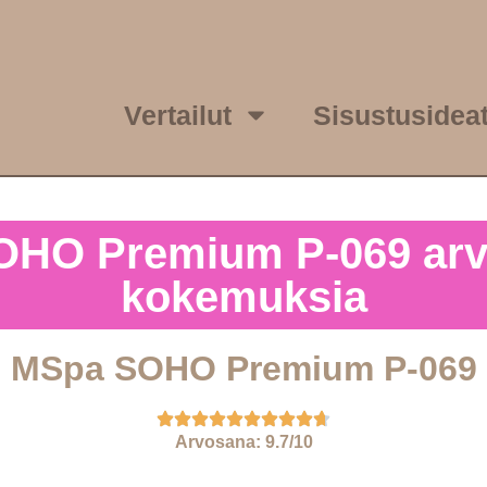
Vertailut
Sisustusidea
HO Premium P-069 arv
kokemuksia
MSpa SOHO Premium P-069
Arvosana: 9.7/10