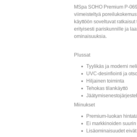
MSpa SOHO Premium P-069 on 
viimeisteltyä poreilukokemus
käyttöön soveltuvat ratkaisu
erityisesti pariskunnille ja la
ominaisuuksia.
Plussat
Tyylikäs ja moderni ne
UVC-desinfiointi ja otso
Hiljainen toiminta
Tehokas tilankäyttö
Jäätymisenestojärjest
Miinukset
Premium-luokan hintat
Ei markkinoiden suurin 
Lisäominaisuudet eivät 