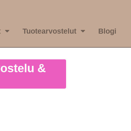
t
Tuotearvostelut
Blogi
ostelu &