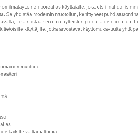
ilmatäytteinen poreallas käyttäjälle, joka etsii mahdollisimm
ta. Se yhdistää modernin muotoilun, kehittyneet puhdistusomin
t tavalla, joka nostaa sen ilmatäytteisten porealtaiden premium
atutietoisille käyttäjille, jotka arvostavat käyttömukavuutta yhtä p
liömäinen muotoilu
naattori
elmä
aso
allas
ole kaikille välttämättömiä