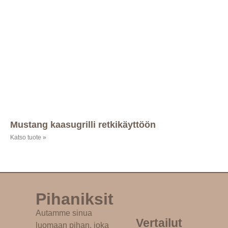
Mustang kaasugrilli retkikäyttöön
Katso tuote »
Pihaniksit
Autamme sinua
Vertailut
luomaan pihan, joka