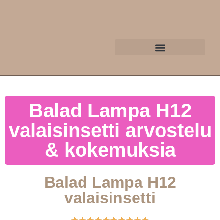
Balad Lampa H12
valaisinsetti arvostelu
& kokemuksia
Balad Lampa H12
valaisinsetti