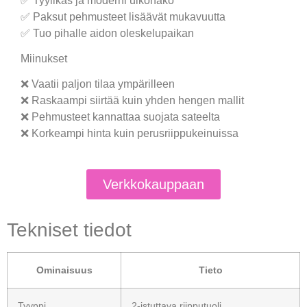
✅ Tyylikäs ja moderni ulkonäkö
✅ Paksut pehmusteet lisäävät mukavuutta
✅ Tuo pihalle aidon oleskelupaikan
Miinukset
❌ Vaatii paljon tilaa ympärilleen
❌ Raskaampi siirtää kuin yhden hengen mallit
❌ Pehmusteet kannattaa suojata sateelta
❌ Korkeampi hinta kuin perusriippukeinuissa
Verkkokauppaan
Tekniset tiedot
Ominaisuus
Tieto
Tyyppi
2-istuttava riipputuoli