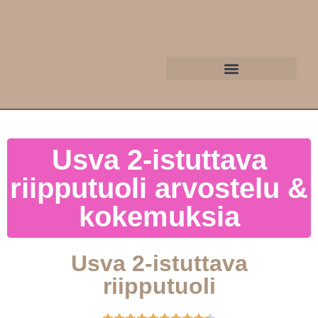
Usva 2-istuttava
riipputuoli arvostelu &
kokemuksia
Usva 2-istuttava
riipputuoli