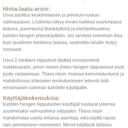
Hinta-laatu-arvio:
Usva sijoittuu keskihintaisen ja premium-luokan
välimaastoon. Lisähinta näkyy ennen kaikkea suurempana
kokona, parempana tilankäyttönä ja mahdollisuutena
kahden hengen yhteiskäyttöön. Jos tarvitset enemmän tilaa
kuin tavallinen korikeinu tarjoaa, vastinetta rahalle löytyy
runsaasti.
Usva 2-istuttava riipputuoli täyttää onnistuneesti
markkinaraon, johon monet yhden hengen riippukeinut eivät
pysty vastaamaan. Tilava istuin, mukava keinuntatuntuma ja
mahdollisuus yhteiseen rentoutumiseen tekevät siitä
erinomaisen valinnan kahdelle käyttäjälle.
Käyttäjäkokemuksia:
Kahden hengen riipputuolien käyttäjät nostavat yleensä
suurimmaksi vahvuudeksi väljyyden. Tilava istuin
mahdollistaa useita erilaisia asentoja, eikä käyttö rajoitu
vain perinteiseen istumiseen. Monet käyttävät tällaisia