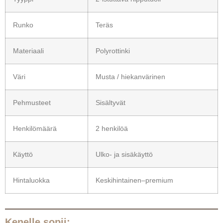
Runko
Teräs
Materiaali
Polyrottinki
Väri
Musta / hiekanvärinen
Pehmusteet
Sisältyvät
Henkilömäärä
2 henkilöä
Käyttö
Ulko- ja sisäkäyttö
Hintaluokka
Keskihintainen–premium
Kenelle sopii: