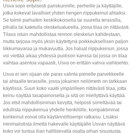
Usva sopii erityisesti pariskunnille, perheille ja käyttäjille,
jotka kokevat tavalliset yhden hengen riippukeinut ahtaiksi.
Se toimii parhaiten keskikokoisella tai suurella terassilla,
pihalla tai katetulla oleskelualueella, jossa tilaa on riittävästi.
Tilava istuin mahdollistaa rennon oleskelun kahdestaan,
mutta tarjoaa myös yksin käytettynä poikkeuksellisen paljon
liikkumavaraa ja mukavuutta. Jos haluat riippukeinun, jossa
voi viettää aikaa yhdessä puolison kanssa tai jossa on tilaa
vaihtaa asentoa vapaasti, Usva on erittäin vahva vaihtoehto.
Usva ei sen sijaan ole paras valinta pienelle parvekkeelle
tai ahtaalle terassille, jossa jokainen neliömetri on tarkkaan
käytössä. Suuri koko vaatii ympärilleen riittävästi tilaa, jotta
keinu näyttää tasapainoiselta ja sitä on miellyttävä käyttää.
Jos etsit mahdollisimman kevyttä, helposti siirreltävää tai
edullista riippukeinua yhdelle henkilölle, kompaktimmat
korikeinut voivat olla käytännöllisempi ratkaisu. Lisäksi
minimalistista ilmettä hakevalle käyttäjälle Usvan näyttävä
koko voi tuntua liian hallitsevalta osalta pihan sisustusta.