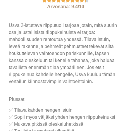
Arvosana: 9.4/10
Usva 2-istuttava riipputuoli tarjoaa jotain, mitä suurin
osa jalustallisista riippukeinuista ei tarjoa:
mahdollisuuden rentoutua yhdessä. Tilava istuin,
leveä rakenne ja pehmeät pehmusteet tekevät siitä
houkuttelevan vaihtoehdon pariskunnille, lapsen
kanssa oleskeluun tai kenelle tahansa, joka haluaa
tavallista enemmän tilaa ympärilleen. Jos etsit
riippukeinua kahdelle hengelle, Usva kuuluu tämän
vertailun kiinnostavimpiin vaihtoehtoihin.
Plussat
✅ Tilava kahden hengen istuin
✅ Sopii myös väljäksi yhden hengen riippukeinuksi
✅ Mukava pitkissä oleskeluhetkissä