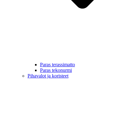
Paras terassimatto
Paras tekonurmi
Pihavalot ja koristeet