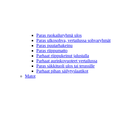
Paras ruokailuryhmä ulos
Paras ulkosohva, vertailussa sohvaryhmät
Paras puutarhakeinu
Paras riippumatto
Parhaat riippukeinut jalustalla
Parhaat aurinkovuoteet vertailussa
Paras säkkituoli ulos tai terassille
Parhaat pihan säilytyslaatikot
Matot