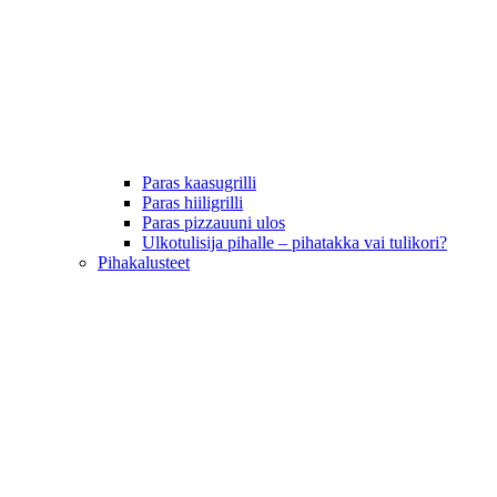
Paras kaasugrilli
Paras hiiligrilli
Paras pizzauuni ulos
Ulkotulisija pihalle – pihatakka vai tulikori?
Pihakalusteet