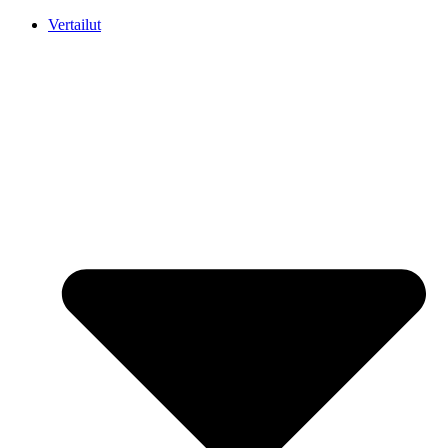
Mene
Vertailut
sisältöön