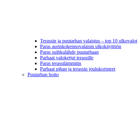
Terassin ja puutarhan valaistus – top 10 ulkovalot
Paras aurinkokennovalaisin ulkokäyttöön
Paras suihkulähde puutarhaan
Parhaat valoketjut terassille
Paras terassilämmitin
Parhaat pihan ja terassin joulukoristeet
Puutarhan hoito