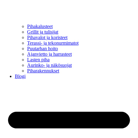
Pihakalusteet
Grillit ja tulisijat
Pihavalot ja koristeet
Terassi- ja tekonurmimatot
Puutarhan hoito
Ajanvietto ja harrasteet
Lasten piha
Aurinko- ja näkösuojat
Piharakennukset
Blogi