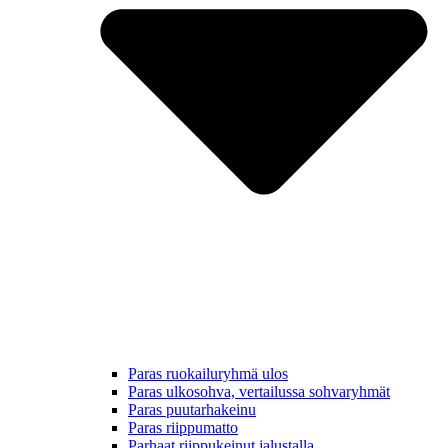
Paras ruokailuryhmä ulos
Paras ulkosohva, vertailussa sohvaryhmät
Paras puutarhakeinu
Paras riippumatto
Parhaat riippukeinut jalustalla