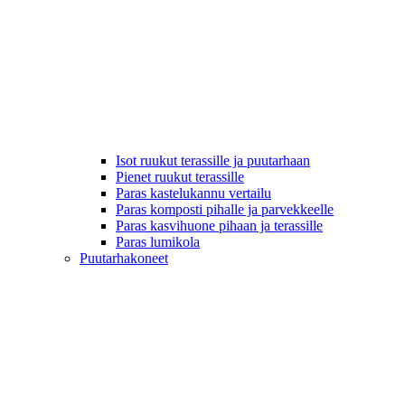
Isot ruukut terassille ja puutarhaan
Pienet ruukut terassille
Paras kastelukannu vertailu
Paras komposti pihalle ja parvekkeelle
Paras kasvihuone pihaan ja terassille
Paras lumikola
Puutarhakoneet