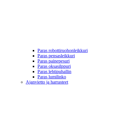
Paras robottiruohonleikkuri
Paras pensasleikkuri
Paras painepesuri
Paras oksasilppuri
Paras lehtipuhallin
Paras lumilinko
Ajanvietto ja harrasteet