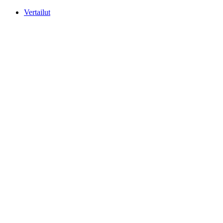
Mene
Vertailut
sisältöön