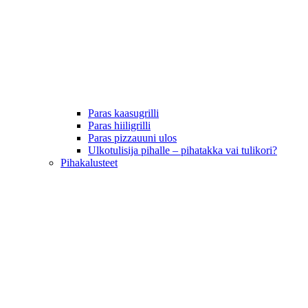
Paras kaasugrilli
Paras hiiligrilli
Paras pizzauuni ulos
Ulkotulisija pihalle – pihatakka vai tulikori?
Pihakalusteet