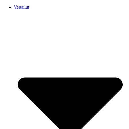
Mene
Vertailut
sisältöön