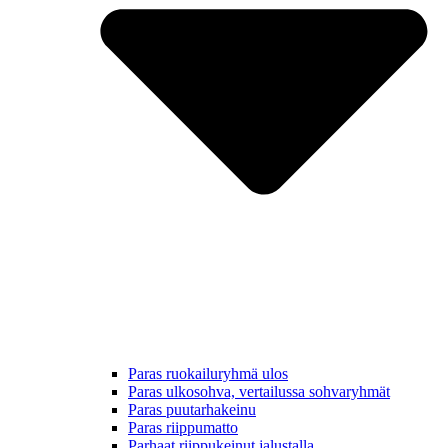
Paras ruokailuryhmä ulos
Paras ulkosohva, vertailussa sohvaryhmät
Paras puutarhakeinu
Paras riippumatto
Parhaat riippukeinut jalustalla