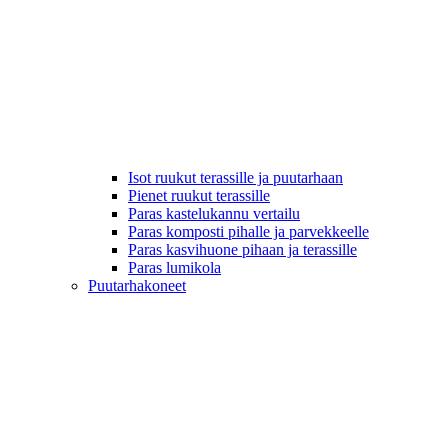
Isot ruukut terassille ja puutarhaan
Pienet ruukut terassille
Paras kastelukannu vertailu
Paras komposti pihalle ja parvekkeelle
Paras kasvihuone pihaan ja terassille
Paras lumikola
Puutarhakoneet