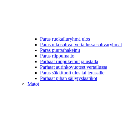
Paras ruokailuryhmä ulos
Paras ulkosohva, vertailussa sohvaryhmät
Paras puutarhakeinu
Paras riippumatto
Parhaat riippukeinut jalustalla
Parhaat aurinkovuoteet vertailussa
Paras säkkituoli ulos tai terassille
Parhaat pihan säilytyslaatikot
Matot