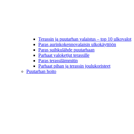
Terassin ja puutarhan valaistus – top 10 ulkovalot
Paras aurinkokennovalaisin ulkokäyttöön
Paras suihkulähde puutarhaan
Parhaat valoketjut terassille
Paras terassilämmitin
Parhaat pihan ja terassin joulukoristeet
Puutarhan hoito