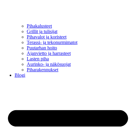
Pihakalusteet
Grillit ja tulisijat
Pihavalot ja koristeet
Terassi- ja tekonurmimatot
Puutarhan hoito
Ajanvietto ja harrasteet
Lasten piha
Aurinko- ja näkösuojat
Piharakennukset
Blogi