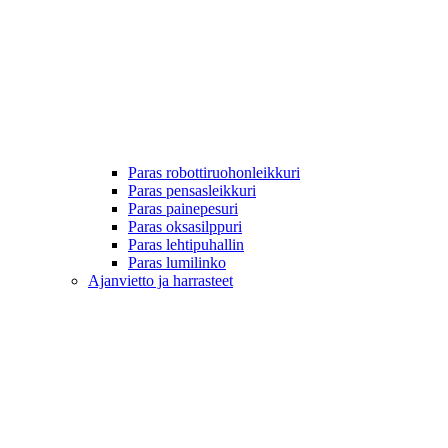
Paras robottiruohonleikkuri
Paras pensasleikkuri
Paras painepesuri
Paras oksasilppuri
Paras lehtipuhallin
Paras lumilinko
Ajanvietto ja harrasteet