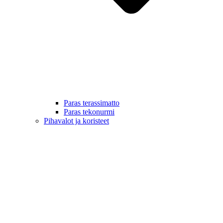
Paras terassimatto
Paras tekonurmi
Pihavalot ja koristeet