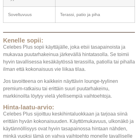
Soveltuvuus
Terassi, patio ja piha
Kenelle sopii:
Celebes Plus sopii käyttäjälle, joka etsii tasapainoista ja
mukavaa puutarhakeinua järkevällä hintatasolla. Se toimii
hyvin tavallisessa kesäkäytössä terassilla, patiolla tai pihalla
ilman että kokonaisuus vie liikaa tilaa.
Jos tavoitteena on kaikkein näyttävin lounge-tyylinen
premium-ratkaisu tai erittäin suuri puutarhakeinu,
markkinoilta löytyy vielä ylellisempiä vaihtoehtoja.
Hinta-laatu-arvio:
Celebes Plus sijoittuu keskihintaluokkaan ja tarjoaa siinä
erittäin hyvän kokonaisuuden. Käyttömukavuus, ulkonäkö ja
käytännöllisyys ovat hyvin tasapainossa hintaan nähden,
minkä vuoksi tämä on vahva vaihtoehto monelle tavalliselle