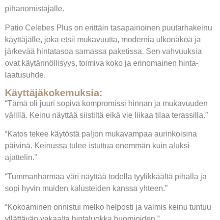
pihanomistajalle.
Patio Celebes Plus on erittäin tasapainoinen puutarhakeinu
käyttäjälle, joka etsii mukavuutta, modernia ulkonäköä ja
järkevää hintatasoa samassa paketissa. Sen vahvuuksia
ovat käytännöllisyys, toimiva koko ja erinomainen hinta-
laatusuhde.
Käyttäjäkokemuksia:
“Tämä oli juuri sopiva kompromissi hinnan ja mukavuuden
välillä. Keinu näyttää siistiltä eikä vie liikaa tilaa terassilla.”
“Katos tekee käytöstä paljon mukavampaa aurinkoisina
päivinä. Keinussa tulee istuttua enemmän kuin aluksi
ajattelin.”
“Tummanharmaa väri näyttää todella tyylikkäältä pihalla ja
sopi hyvin muiden kalusteiden kanssa yhteen.”
“Kokoaminen onnistui melko helposti ja valmis keinu tuntuu
yllättävän vakaalta hintaluokka huomioiden.”