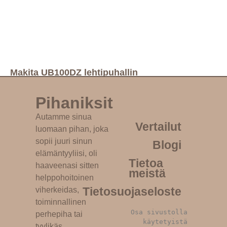
Makita UB100DZ lehtipuhallin
Katso tuote »
Pihaniksit
Autamme sinua
Vertailut
luomaan pihan, joka
sopii juuri sinun
Blogi
elämäntyyliisi, oli
Tietoa
haaveenasi sitten
meistä
helppohoitoinen
Tietosuojaseloste
viherkeidas,
toiminnallinen
Osa sivustolla 
perhepiha tai
käytetyistä 
tyylikäs