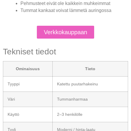
Pehmusteet eivät ole kaikkein muhkeimmat
Tummat kankaat voivat lämmetä auringossa
Verkkokauppaan
Tekniset tiedot
Ominaisuus
Tieto
Tyyppi
Katettu puutarhakeinu
Väri
Tummanharmaa
Käyttö
2–3 henkilölle
Tyyli
Moderni / hinta-laatu