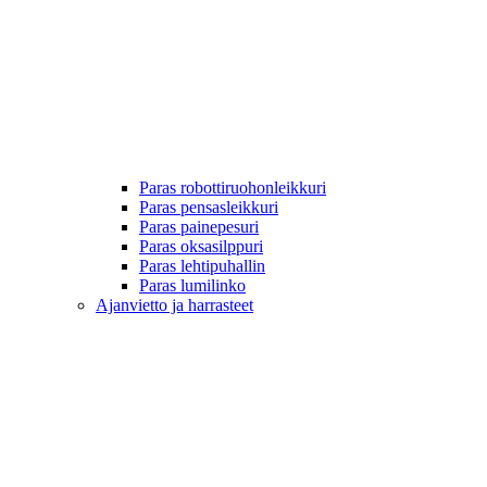
Paras robottiruohonleikkuri
Paras pensasleikkuri
Paras painepesuri
Paras oksasilppuri
Paras lehtipuhallin
Paras lumilinko
Ajanvietto ja harrasteet