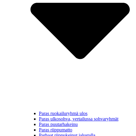
Paras ruokailuryhmä ulos
Paras ulkosohva, vertailussa sohvaryhmät
Paras puutarhakeinu
Paras riippumatto
Parhaat riippukeinut jalustalla