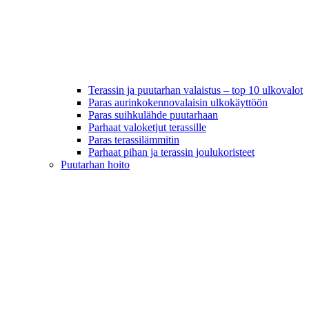
Terassin ja puutarhan valaistus – top 10 ulkovalot
Paras aurinkokennovalaisin ulkokäyttöön
Paras suihkulähde puutarhaan
Parhaat valoketjut terassille
Paras terassilämmitin
Parhaat pihan ja terassin joulukoristeet
Puutarhan hoito