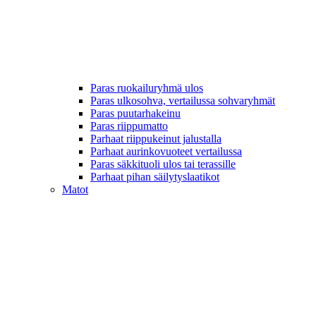
Paras ruokailuryhmä ulos
Paras ulkosohva, vertailussa sohvaryhmät
Paras puutarhakeinu
Paras riippumatto
Parhaat riippukeinut jalustalla
Parhaat aurinkovuoteet vertailussa
Paras säkkituoli ulos tai terassille
Parhaat pihan säilytyslaatikot
Matot