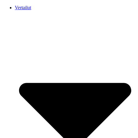
Mene
Vertailut
sisältöön