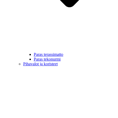
Paras terassimatto
Paras tekonurmi
Pihavalot ja koristeet