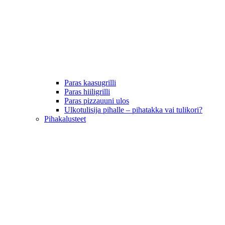
Paras kaasugrilli
Paras hiiligrilli
Paras pizzauuni ulos
Ulkotulisija pihalle – pihatakka vai tulikori?
Pihakalusteet