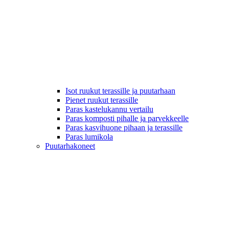
Isot ruukut terassille ja puutarhaan
Pienet ruukut terassille
Paras kastelukannu vertailu
Paras komposti pihalle ja parvekkeelle
Paras kasvihuone pihaan ja terassille
Paras lumikola
Puutarhakoneet