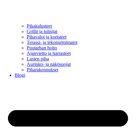
Pihakalusteet
Grillit ja tulisijat
Pihavalot ja koristeet
Terassi- ja tekonurmimatot
Puutarhan hoito
Ajanvietto ja harrasteet
Lasten piha
Aurinko- ja näkösuojat
Piharakennukset
Blogi