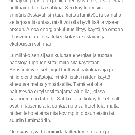
on täysin päästötön ja hiljainen työväline, joka ei vaadi
polttoainetta eikä sähköä. Sen käyttö on siis
ympäristöystävällisin tapa hoitaa lumityöt, ja samalla
se tarjoaa liikuntaa, mikä voi olla hyvä lisä talviseen
arkeen. Ainoa energiankulutus liittyy käyttäjän omaan
lihasvoimaan, mikä tekee kolasta kestävän ja
ekologisen valinnan.
Lumilinko sen sijaan kuluttaa energiaa ja tuottaa
päästöjä riippuen siitä, millä sitä käytetään.
Bensiinikäyttöiset lingot tuottavat pakokaasuja ja
hiilidioksidipäästöjä, minkä lisäksi niiden käyttö
aiheuttaa melua ympäristölle. Tämä voi olla
häiritsevää erityisesti taajama-alueilla, joissa
naapureita on lähellä. Sähkö- ja akkukäyttöiset mallit
ovat hiljaisempia ja puhtaampia vaihtoehtoja, mutta
niiden teho ei aina riitä kovimpiin olosuhteisiin tai
suuriin lumimääriin.
On myös hyvä huomioida laitteiden elinkaari ja