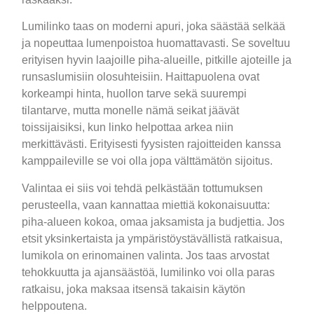
Lumilinko taas on moderni apuri, joka säästää selkää
ja nopeuttaa lumenpoistoa huomattavasti. Se soveltuu
erityisen hyvin laajoille piha-alueille, pitkille ajoteille ja
runsaslumisiin olosuhteisiin. Haittapuolena ovat
korkeampi hinta, huollon tarve sekä suurempi
tilantarve, mutta monelle nämä seikat jäävät
toissijaisiksi, kun linko helpottaa arkea niin
merkittävästi. Erityisesti fyysisten rajoitteiden kanssa
kamppaileville se voi olla jopa välttämätön sijoitus.
Valintaa ei siis voi tehdä pelkästään tottumuksen
perusteella, vaan kannattaa miettiä kokonaisuutta:
piha-alueen kokoa, omaa jaksamista ja budjettia. Jos
etsit yksinkertaista ja ympäristöystävällistä ratkaisua,
lumikola on erinomainen valinta. Jos taas arvostat
tehokkuutta ja ajansäästöä, lumilinko voi olla paras
ratkaisu, joka maksaa itsensä takaisin käytön
helppoutena.