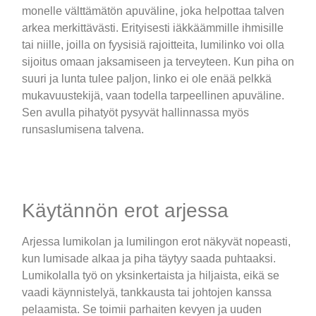
monelle välttämätön apuväline, joka helpottaa talven
arkea merkittävästi. Erityisesti iäkkäämmille ihmisille
tai niille, joilla on fyysisiä rajoitteita, lumilinko voi olla
sijoitus omaan jaksamiseen ja terveyteen. Kun piha on
suuri ja lunta tulee paljon, linko ei ole enää pelkkä
mukavuustekijä, vaan todella tarpeellinen apuväline.
Sen avulla pihatyöt pysyvät hallinnassa myös
runsaslumisena talvena.
Käytännön erot arjessa
Arjessa lumikolan ja lumilingon erot näkyvät nopeasti,
kun lumisade alkaa ja piha täytyy saada puhtaaksi.
Lumikolalla työ on yksinkertaista ja hiljaista, eikä se
vaadi käynnistelyä, tankkausta tai johtojen kanssa
pelaamista. Se toimii parhaiten kevyen ja uuden