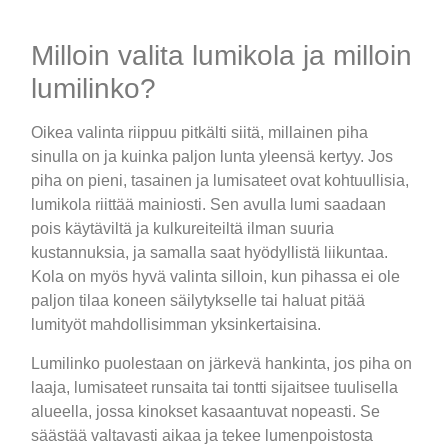
Milloin valita lumikola ja milloin
lumilinko?
Oikea valinta riippuu pitkälti siitä, millainen piha
sinulla on ja kuinka paljon lunta yleensä kertyy. Jos
piha on pieni, tasainen ja lumisateet ovat kohtuullisia,
lumikola riittää mainiosti. Sen avulla lumi saadaan
pois käytäviltä ja kulkureiteiltä ilman suuria
kustannuksia, ja samalla saat hyödyllistä liikuntaa.
Kola on myös hyvä valinta silloin, kun pihassa ei ole
paljon tilaa koneen säilytykselle tai haluat pitää
lumityöt mahdollisimman yksinkertaisina.
Lumilinko puolestaan on järkevä hankinta, jos piha on
laaja, lumisateet runsaita tai tontti sijaitsee tuulisella
alueella, jossa kinokset kasaantuvat nopeasti. Se
säästää valtavasti aikaa ja tekee lumenpoistosta