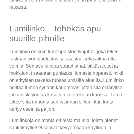
ratkaisu.
Lumilinko – tehokas apu
suurille pihoille
Lumilinko on kuin lumenpoiston työjuhta, joka tekee
raskaan työn puolestasi ja säästää sekä aikaa että
voimia. Sen avulla jopa suuret pihat, pitkät ajotiet ja
mökkitontit saadaan puhtaaksi lumesta nopeasti, mikä
on erityisen tärkeää runsaslumisilla alueilla. Lumilinko
heittää lumen syrjään kauemmas, joten sitä ei tarvitse
jatkuvasti työntää kasoihin kuten kolan kanssa. Tämä
tekee siitä erinomaisen valinnan silloin, kun lunta
kertyy usein ja paljon.
Lumilinkoja on monia erilaisia malleja, joista pienet
sähkökäyttöiset sopivat kevyempään käyttöön ja