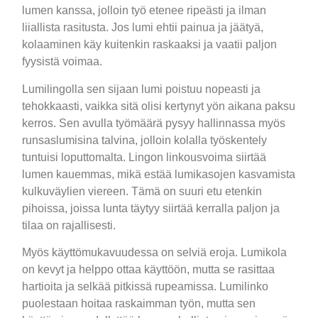
lumen kanssa, jolloin työ etenee ripeästi ja ilman
liiallista rasitusta. Jos lumi ehtii painua ja jäätyä,
kolaaminen käy kuitenkin raskaaksi ja vaatii paljon
fyysistä voimaa.
Lumilingolla sen sijaan lumi poistuu nopeasti ja
tehokkaasti, vaikka sitä olisi kertynyt yön aikana paksu
kerros. Sen avulla työmäärä pysyy hallinnassa myös
runsaslumisina talvina, jolloin kolalla työskentely
tuntuisi loputtomalta. Lingon linkousvoima siirtää
lumen kauemmas, mikä estää lumikasojen kasvamista
kulkuväylien viereen. Tämä on suuri etu etenkin
pihoissa, joissa lunta täytyy siirtää kerralla paljon ja
tilaa on rajallisesti.
Myös käyttömukavuudessa on selviä eroja. Lumikola
on kevyt ja helppo ottaa käyttöön, mutta se rasittaa
hartioita ja selkää pitkissä rupeamissa. Lumilinko
puolestaan hoitaa raskaimman työn, mutta sen