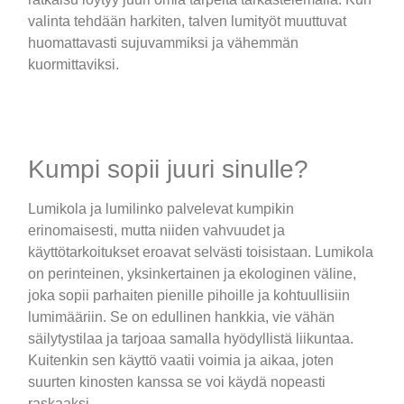
valinta tehdään harkiten, talven lumityöt muuttuvat
huomattavasti sujuvammiksi ja vähemmän
kuormittaviksi.
Kumpi sopii juuri sinulle?
Lumikola ja lumilinko palvelevat kumpikin
erinomaisesti, mutta niiden vahvuudet ja
käyttötarkoitukset eroavat selvästi toisistaan. Lumikola
on perinteinen, yksinkertainen ja ekologinen väline,
joka sopii parhaiten pienille pihoille ja kohtuullisiin
lumimääriin. Se on edullinen hankkia, vie vähän
säilytystilaa ja tarjoaa samalla hyödyllistä liikuntaa.
Kuitenkin sen käyttö vaatii voimia ja aikaa, joten
suurten kinosten kanssa se voi käydä nopeasti
raskaaksi.