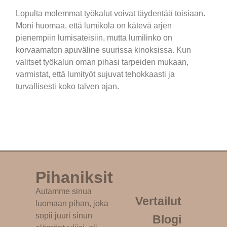
Lopulta molemmat työkalut voivat täydentää toisiaan.
Moni huomaa, että lumikola on kätevä arjen
pienempiin lumisateisiin, mutta lumilinko on
korvaamaton apuväline suurissa kinoksissa. Kun
valitset työkalun oman pihasi tarpeiden mukaan,
varmistat, että lumityöt sujuvat tehokkaasti ja
turvallisesti koko talven ajan.
Pihaniksit
Autamme sinua
Vertailut
luomaan pihan, joka
sopii juuri sinun
Blogi