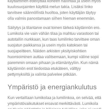
käyttäminen edellyttää koneen hallintaa ja usein myös
kuulosuojainten käyttöä melun takia. Lisäksi linko
tarvitsee säännöllistä huoltoa, joten käyttäjän täytyy
olla valmis panostamaan siihen hieman enemmän.
Säilytys ja tilantarve ovat toinen tärkeä käytännön ero.
Lumikola vie vain vähän tilaa ja mahtuu varastoon tai
autotallin nurkkaan, kun taas lumilinko tarvitsee oman
suojatun paikkansa ja usein myös katoksen tai
suojapeitteen. Näiden arkisten yksityiskohtien
huomioiminen auttaa valitsemaan, kumpi väline sopii
paremmin omaan pihaan ja elämäntyyliin. Kun nämä
käytännön erot tiedostaa etukäteen, välttyy
pettymyksiltä ja valinta palvelee pitkään.
Ympäristö ja energiankulutus
Kun vertaillaan lumikolaa ja lumilinkoa, on selvää, että
ympäristövaikutukset eroavat merkittävästi. Lumikola