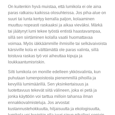
On kuitenkin hyvä muistaa, että lumikola ei ole aina
paras ratkaisu kaikissa olosuhteissa. Jos piha-alue on
suuri tai lunta kertyy kerralla paljon, kolaaminen
muuttuu nopeasti raskaaksi ja aikaa vieväksi. Märkä
tai jäätynyt lumi tekee työstä entistä haastavampaa,
sillä sen siirtäminen kolalla vaatii huomattavaa
voimaa. Myös iäkkäämmille ihmisille tai selkävaivoista
kärsiville kola ei välttämättä ole paras valinta, sillä
toistuva raskas työ voi aiheuttaa kipuja ja
loukkaantumisriskin.
Silti lumikola on monille edelleen ykkösvalinta, kun
puhutaan lumenpoistosta pienemmillä pihoilla ja
kevyillä lumimäärillä. Sen yksinkertaisuus ja
luotettavuus tekevät siitä välineen, joka ei petä ja
jonka käyttöön voi tarttua milloin tahansa ilman
ennakkovalmisteluja. Jos arvostat
kustannustehokkuutta, hiljaisuutta ja ekologisuutta,
lumikola voi hyvinkin olla juuri sinun pihallesi sopivin