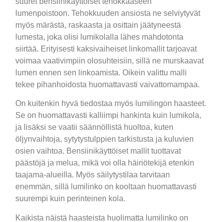
suuret bensiinikäyttöiset tehokkaaseen
lumenpoistoon. Tehokkuuden ansiosta ne selviytyvät
myös märästä, raskaasta ja osittain jäätyneestä
lumesta, joka olisi lumikolalla lähes mahdotonta
siirtää. Erityisesti kaksivaiheiset linkomallit tarjoavat
voimaa vaativimpiin olosuhteisiin, sillä ne murskaavat
lumen ennen sen linkoamista. Oikein valittu malli
tekee pihanhoidosta huomattavasti vaivattomampaa.
On kuitenkin hyvä tiedostaa myös lumilingon haasteet.
Se on huomattavasti kalliimpi hankinta kuin lumikola,
ja lisäksi se vaatii säännöllistä huoltoa, kuten
öljynvaihtoja, sytytystulppien tarkistusta ja kuluvien
osien vaihtoa. Bensiinikäyttöiset mallit tuottavat
päästöjä ja melua, mikä voi olla häiriötekijä etenkin
taajama-alueilla. Myös säilytystilaa tarvitaan
enemmän, sillä lumilinko on kooltaan huomattavasti
suurempi kuin perinteinen kola.
Kaikista näistä haasteista huolimatta lumilinko on