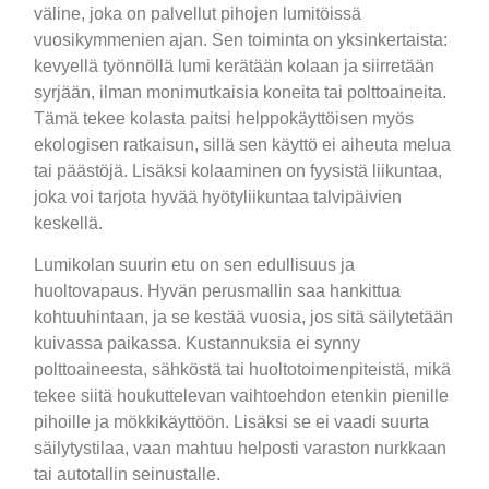
väline, joka on palvellut pihojen lumitöissä
vuosikymmenien ajan. Sen toiminta on yksinkertaista:
kevyellä työnnöllä lumi kerätään kolaan ja siirretään
syrjään, ilman monimutkaisia koneita tai polttoaineita.
Tämä tekee kolasta paitsi helppokäyttöisen myös
ekologisen ratkaisun, sillä sen käyttö ei aiheuta melua
tai päästöjä. Lisäksi kolaaminen on fyysistä liikuntaa,
joka voi tarjota hyvää hyötyliikuntaa talvipäivien
keskellä.
Lumikolan suurin etu on sen edullisuus ja
huoltovapaus. Hyvän perusmallin saa hankittua
kohtuuhintaan, ja se kestää vuosia, jos sitä säilytetään
kuivassa paikassa. Kustannuksia ei synny
polttoaineesta, sähköstä tai huoltotoimenpiteistä, mikä
tekee siitä houkuttelevan vaihtoehdon etenkin pienille
pihoille ja mökkikäyttöön. Lisäksi se ei vaadi suurta
säilytystilaa, vaan mahtuu helposti varaston nurkkaan
tai autotallin seinustalle.