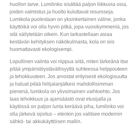
huollon tarve. Lumilinko sisältää paljon liikkuvia osia,
joiden valmistus ja huolto kuluttavat resursseja.
Lumikola puolestaan on yksinkertainen väline, jonka
käyttöikä voi olla hyvin pitkä, jopa vuosikymmeniä, jos
sitä säilytetään oikein. Kun tarkastellaan asiaa
kestävän kehityksen näkökulmasta, kola on siis
huomattavasti ekologisempi.
Lopullinen valinta voi riippua siitä, miten tärkeänä itse
pitää ympäristöystävällisyyttä suhteessa helppouteen
ja tehokkuuteen. Jos arvostat erityisesti ekologisuutta
ja haluat pitää hiilijalanjälkesi mahdollisimman
pienenä, lumikola on ylivoimainen vaihtoehto. Jos
taas tehokkuus ja ajansäästö ovat etusijalla ja
käytössä on paljon lunta keräävä piha, lumilinko voi
olla järkevä sijoitus – etenkin jos valitsee modernin
sähkö- tai akkukäyttöisen mallin.