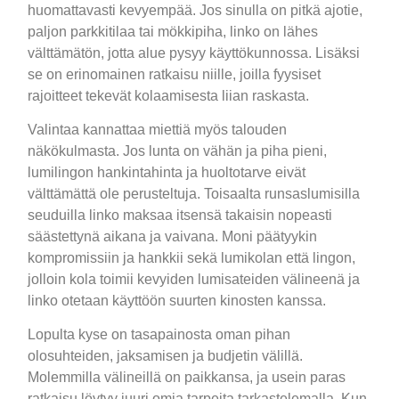
huomattavasti kevyempää. Jos sinulla on pitkä ajotie,
paljon parkkitilaa tai mökkipiha, linko on lähes
välttämätön, jotta alue pysyy käyttökunnossa. Lisäksi
se on erinomainen ratkaisu niille, joilla fyysiset
rajoitteet tekevät kolaamisesta liian raskasta.
Valintaa kannattaa miettiä myös talouden
näkökulmasta. Jos lunta on vähän ja piha pieni,
lumilingon hankintahinta ja huoltotarve eivät
välttämättä ole perusteltuja. Toisaalta runsaslumisilla
seuduilla linko maksaa itsensä takaisin nopeasti
säästettynä aikana ja vaivana. Moni päätyykin
kompromissiin ja hankkii sekä lumikolan että lingon,
jolloin kola toimii kevyiden lumisateiden välineenä ja
linko otetaan käyttöön suurten kinosten kanssa.
Lopulta kyse on tasapainosta oman pihan
olosuhteiden, jaksamisen ja budjetin välillä.
Molemmilla välineillä on paikkansa, ja usein paras
ratkaisu löytyy juuri omia tarpeita tarkastelemalla. Kun