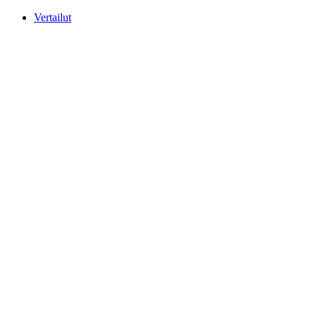
Mene
Vertailut
sisältöön