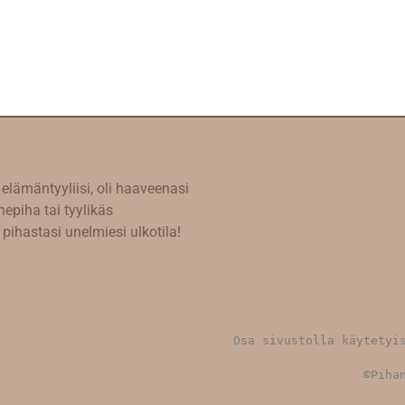
elämäntyyliisi, oli haaveenasi
hepiha tai tyylikäs
 pihastasi unelmiesi ulkotila!
Osa sivustolla käytetyis
©Piha