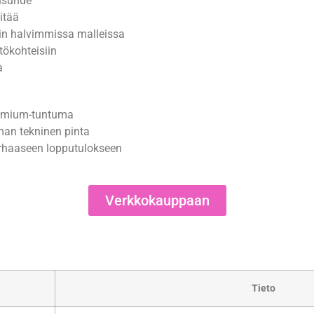
tusuhde
itää
in halvimmissa malleissa
tökohteisiin
a
remium-tuntuma
man tekninen pinta
arhaaseen lopputulokseen
Verkkokauppaan
Tieto