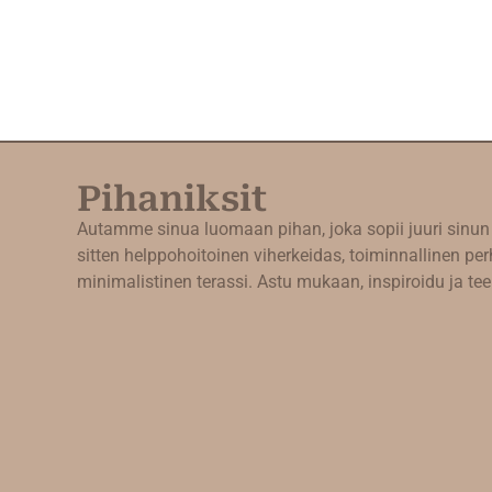
Pihaniksit
Autamme sinua luomaan pihan, joka sopii juuri sinun 
sitten helppohoitoinen viherkeidas, toiminnallinen per
minimalistinen terassi. Astu mukaan, inspiroidu ja tee