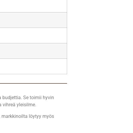
 budjettia. Se toimii hyvin
a vihreä yleisilme.
, markkinoilta löytyy myös