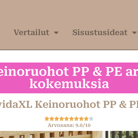
Vertailut
Sisustusideat
einoruohot PP & PE ar
kokemuksia
vidaXL Keinoruohot PP & P
Arvosana: 9.0/10