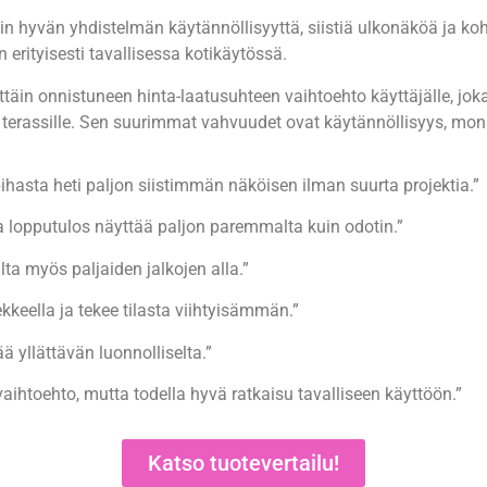
in hyvän yhdistelmän käytännöllisyyttä, siistiä ulkonäköä ja koh
erityisesti tavallisessa kotikäytössä.
täin onnistuneen hinta-laatusuhteen vaihtoehto käyttäjälle, jok
ai terassille. Sen suurimmat vahvuudet ovat käytännöllisyys, moni
hasta heti paljon siistimmän näköisen ilman suurta projektia.”
ja lopputulos näyttää paljon paremmalta kuin odotin.”
a myös paljaiden jalkojen alla.”
kkeella ja tekee tilasta viihtyisämmän.”
 yllättävän luonnolliselta.”
aihtoehto, mutta todella hyvä ratkaisu tavalliseen käyttöön.”
Katso tuotevertailu!