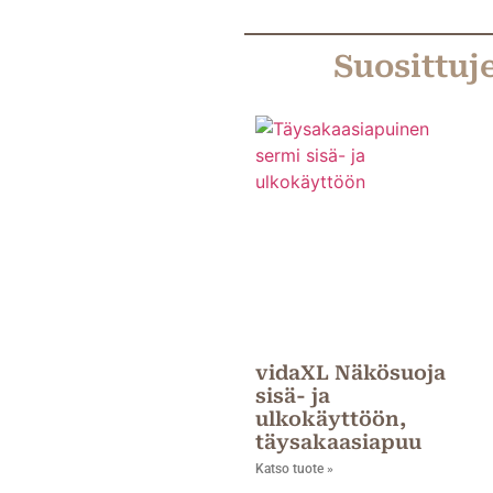
Suosittuj
vidaXL Näkösuoja
sisä- ja
ulkokäyttöön,
täysakaasiapuu
Katso tuote »