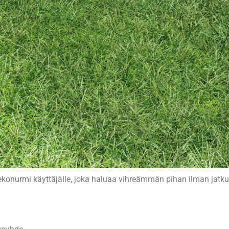
ekonurmi käyttäjälle, joka haluaa vihreämmän pihan ilman jatk