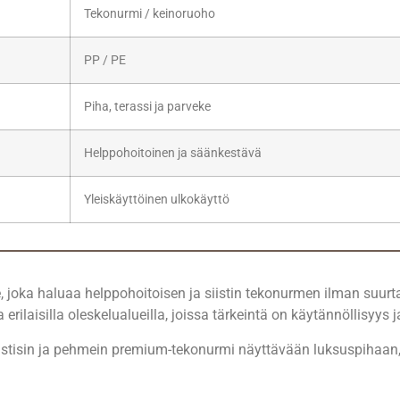
Tekonurmi / keinoruoho
PP / PE
Piha, terassi ja parveke
Helppohoitoinen ja säänkestävä
Yleiskäyttöinen ulkokäyttö
e, joka haluaa helppohoitoisen ja siistin tekonurmen ilman suurta
ja erilaisilla oleskelualueilla, joissa tärkeintä on käytännöllisyys j
listisin ja pehmein premium-tekonurmi näyttävään luksuspihaan