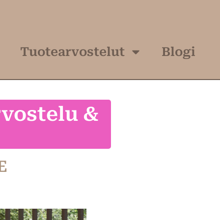
Tuotearvostelut
Blogi
vostelu &
E