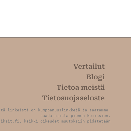
Vertailut
Blogi
Tietoa meistä
Tietosuojaseloste
tä linkeistä on kumppanuuslinkkejä ja saatamme 
saada niistä pienen komission.
niksit.fi, kaikki oikeudet muutoksiin pidätetään