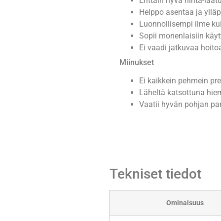
Erittäin hyvä hinta-laa
Helppo asentaa ja ylläp
Luonnollisempi ilme ku
Sopii monenlaisiin käyt
Ei vaadi jatkuvaa hoito
Miinukset
Ei kaikkein pehmein p
Läheltä katsottuna hie
Vaatii hyvän pohjan p
Tekniset tiedot
Ominaisuus