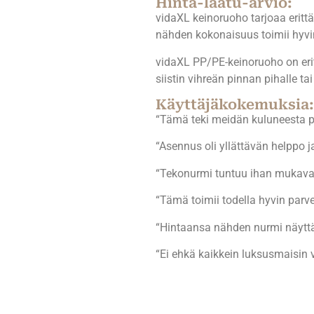
Hinta-laatu-arvio:
vidaXL keinoruoho tarjoaa erittä
nähden kokonaisuus toimii hyvin 
vidaXL PP/PE-keinoruoho on erit
siistin vihreän pinnan pihalle t
Käyttäjäkokemuksia:
“Tämä teki meidän kuluneesta pi
“Asennus oli yllättävän helppo 
“Tekonurmi tuntuu ihan mukavalt
“Tämä toimii todella hyvin parve
“Hintaansa nähden nurmi näyttää
“Ei ehkä kaikkein luksusmaisin v