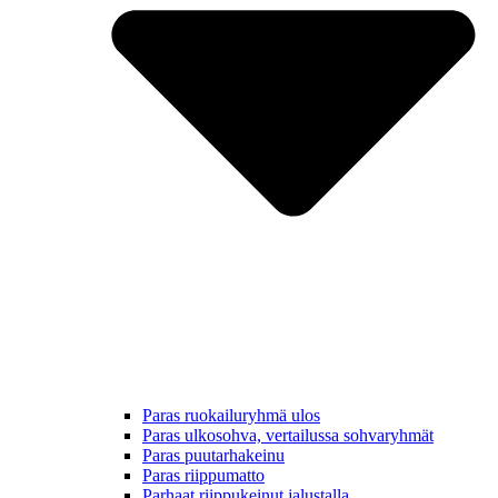
Paras ruokailuryhmä ulos
Paras ulkosohva, vertailussa sohvaryhmät
Paras puutarhakeinu
Paras riippumatto
Parhaat riippukeinut jalustalla