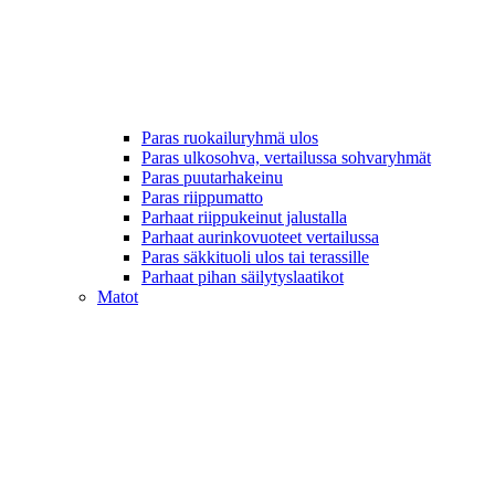
Paras ruokailuryhmä ulos
Paras ulkosohva, vertailussa sohvaryhmät
Paras puutarhakeinu
Paras riippumatto
Parhaat riippukeinut jalustalla
Parhaat aurinkovuoteet vertailussa
Paras säkkituoli ulos tai terassille
Parhaat pihan säilytyslaatikot
Matot