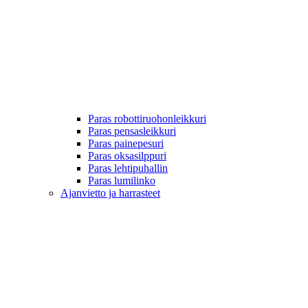
Paras robottiruohonleikkuri
Paras pensasleikkuri
Paras painepesuri
Paras oksasilppuri
Paras lehtipuhallin
Paras lumilinko
Ajanvietto ja harrasteet