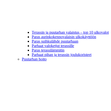
Terassin ja puutarhan valaistus – top 10 ulkovalot
Paras aurinkokennovalaisin ulkokäyttöön
Paras suihkulähde puutarhaan
Parhaat valoketjut terassille
Paras terassilämmitin
Parhaat pihan ja terassin joulukoristeet
Puutarhan hoito