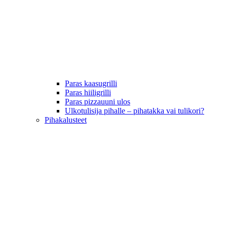
Paras kaasugrilli
Paras hiiligrilli
Paras pizzauuni ulos
Ulkotulisija pihalle – pihatakka vai tulikori?
Pihakalusteet