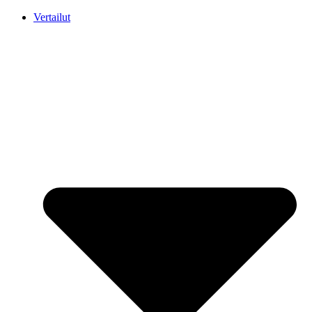
Mene
Vertailut
sisältöön