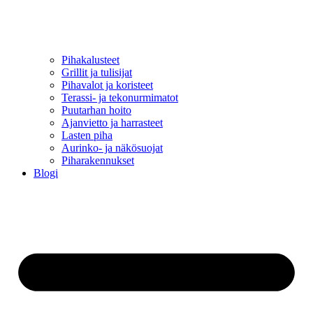
Pihakalusteet
Grillit ja tulisijat
Pihavalot ja koristeet
Terassi- ja tekonurmimatot
Puutarhan hoito
Ajanvietto ja harrasteet
Lasten piha
Aurinko- ja näkösuojat
Piharakennukset
Blogi