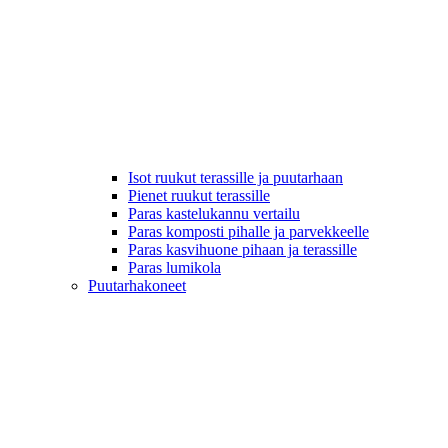
Isot ruukut terassille ja puutarhaan
Pienet ruukut terassille
Paras kastelukannu vertailu
Paras komposti pihalle ja parvekkeelle
Paras kasvihuone pihaan ja terassille
Paras lumikola
Puutarhakoneet