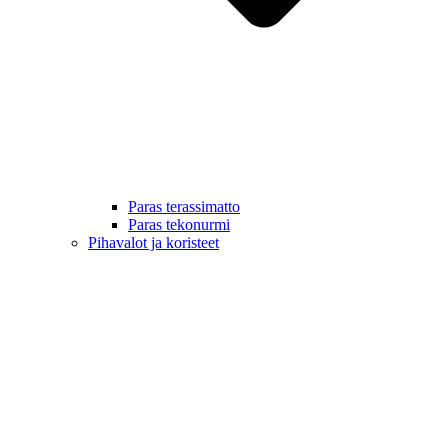
Paras terassimatto
Paras tekonurmi
Pihavalot ja koristeet