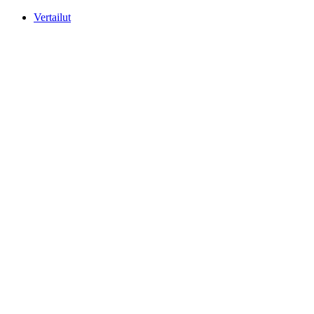
Mene
Vertailut
sisältöön