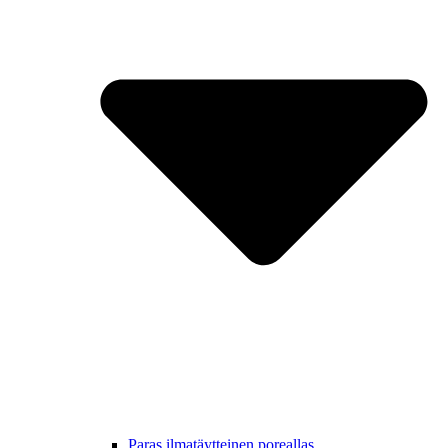
Paras ilmatäytteinen poreallas