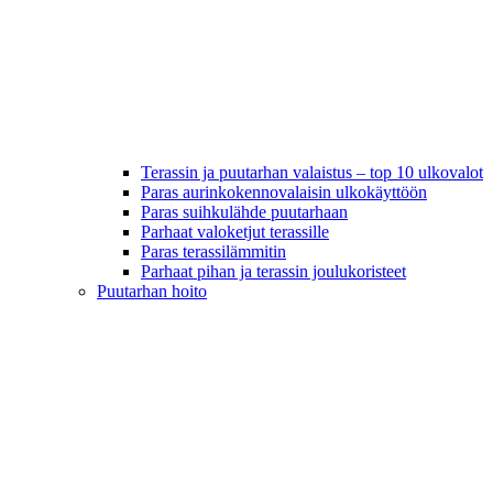
Terassin ja puutarhan valaistus – top 10 ulkovalot
Paras aurinkokennovalaisin ulkokäyttöön
Paras suihkulähde puutarhaan
Parhaat valoketjut terassille
Paras terassilämmitin
Parhaat pihan ja terassin joulukoristeet
Puutarhan hoito