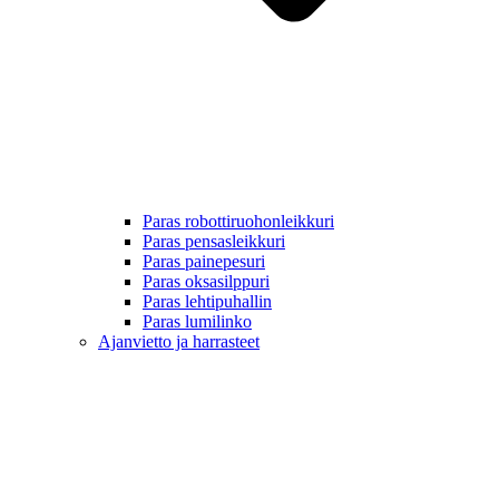
Paras robottiruohonleikkuri
Paras pensasleikkuri
Paras painepesuri
Paras oksasilppuri
Paras lehtipuhallin
Paras lumilinko
Ajanvietto ja harrasteet