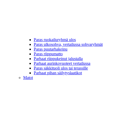
Paras ruokailuryhmä ulos
Paras ulkosohva, vertailussa sohvaryhmät
Paras puutarhakeinu
Paras riippumatto
Parhaat riippukeinut jalustalla
Parhaat aurinkovuoteet vertailussa
Paras säkkituoli ulos tai terassille
Parhaat pihan säilytyslaatikot
Matot