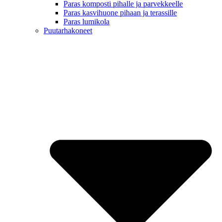
Paras komposti pihalle ja parvekkeelle
Paras kasvihuone pihaan ja terassille
Paras lumikola
Puutarhakoneet