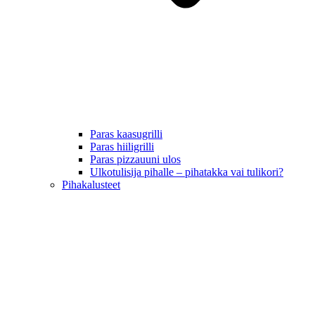
Paras kaasugrilli
Paras hiiligrilli
Paras pizzauuni ulos
Ulkotulisija pihalle – pihatakka vai tulikori?
Pihakalusteet