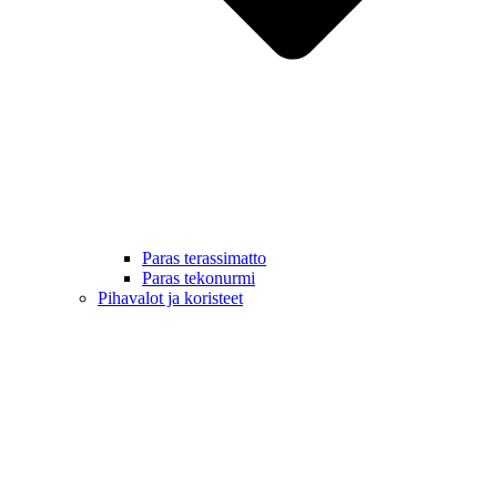
Paras terassimatto
Paras tekonurmi
Pihavalot ja koristeet