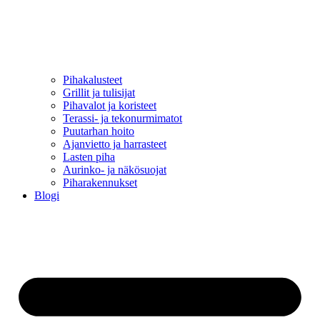
Pihakalusteet
Grillit ja tulisijat
Pihavalot ja koristeet
Terassi- ja tekonurmimatot
Puutarhan hoito
Ajanvietto ja harrasteet
Lasten piha
Aurinko- ja näkösuojat
Piharakennukset
Blogi