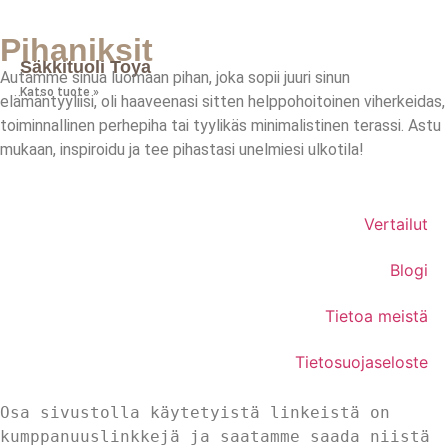
Pihaniksit
Säkkituoli Toya
Autamme sinua luomaan pihan, joka sopii juuri sinun
Katso tuote »
elämäntyyliisi, oli haaveenasi sitten helppohoitoinen viherkeidas,
toiminnallinen perhepiha tai tyylikäs minimalistinen terassi. Astu
mukaan, inspiroidu ja tee pihastasi unelmiesi ulkotila!
Vertailut
Blogi
Tietoa meistä
Tietosuojaseloste
Osa sivustolla käytetyistä linkeistä on 
kumppanuuslinkkejä ja saatamme saada niistä 