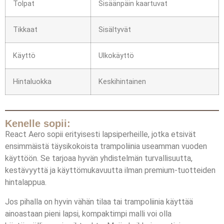
Tolpat
Sisäänpäin kaartuvat
Tikkaat
Sisältyvät
Käyttö
Ulkokäyttö
Hintaluokka
Keskihintainen
Kenelle sopii:
React Aero sopii erityisesti lapsiperheille, jotka etsivät
ensimmäistä täysikokoista trampoliinia useamman vuoden
käyttöön. Se tarjoaa hyvän yhdistelmän turvallisuutta,
kestävyyttä ja käyttömukavuutta ilman premium-tuotteiden
hintalappua.
Jos pihalla on hyvin vähän tilaa tai trampoliinia käyttää
ainoastaan pieni lapsi, kompaktimpi malli voi olla