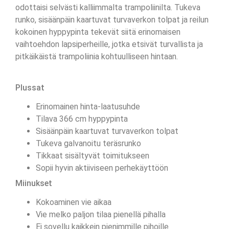
odottaisi selvästi kalliimmalta trampoliinilta. Tukeva
runko, sisäänpäin kaartuvat turvaverkon tolpat ja reilun
kokoinen hyppypinta tekevät siitä erinomaisen
vaihtoehdon lapsiperheille, jotka etsivät turvallista ja
pitkäikäistä trampoliinia kohtuulliseen hintaan.
Plussat
Erinomainen hinta-laatusuhde
Tilava 366 cm hyppypinta
Sisäänpäin kaartuvat turvaverkon tolpat
Tukeva galvanoitu teräsrunko
Tikkaat sisältyvät toimitukseen
Sopii hyvin aktiiviseen perhekäyttöön
Miinukset
Kokoaminen vie aikaa
Vie melko paljon tilaa pienellä pihalla
Ei sovellu kaikkein pienimmille pihoille