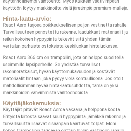
käytännöllisempi vaihtoehto. Myös kaikkein vaativimpaan
käyttöön löytyy markkinoilta vielä järeämpiä premium-malleja.
Hinta-laatu-arvio:
React Aero tarjoaa poikkeuksellisen paljon vastinetta rahalle.
Turvallisuuteen panostettu rakenne, laadukkaat materiaalit ja
reilun kokoinen hyppypinta tekevät siitä yhden tämän
vertailun parhaista ostoksista keskiluokan hintaluokassa.
React Aero 366 cm on trampoliini, jota on helppo suositella
useimmille lapsiperheille. Se yhdistää turvalliset
rakenneratkaisut, hyvän käyttömukavuuden ja kestävät
materiaalit hintaan, joka pysyy vielä kohtuullisena. Jos etsit
mahdollisimman hyvää hinta-laatusuhdetta, tämä on yksi
markkinoiden vahvimmista vaihtoehdoista.
Käyttäjäkokemuksia:
Käyttäjät pitävät React Aeroa vakaana ja helppona koota.
Erityistä kiitosta saavat suuri hyppypinta, jämäkkä rakenne ja
turvallisuutta lisäävät sisäänpäin kaartuvat tolpat. Moni
kokee trampoliinin tarjoavan erittäin hyvän vastineen rahalle.