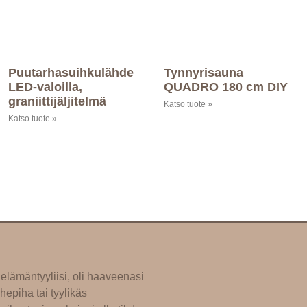
Puutarhasuihkulähde
Tynnyrisauna
LED-valoilla,
QUADRO 180 cm DIY
graniittijäljitelmä
Katso tuote »
Katso tuote »
elämäntyyliisi, oli haaveenasi
hepiha tai tyylikäs