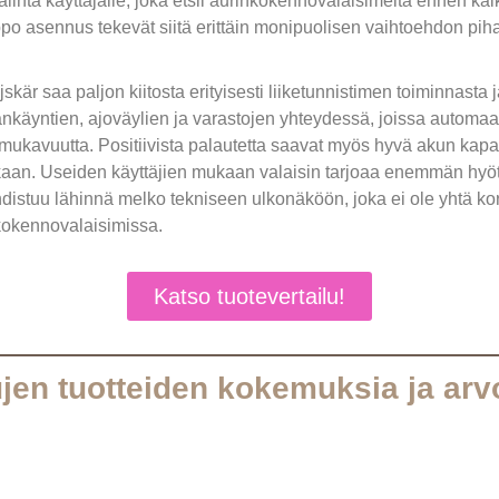
inta käyttäjälle, joka etsii aurinkokennovalaisimelta ennen kaik
ppo asennus tekevät siitä erittäin monipuolisen vaihtoehdon pihan 
är saa paljon kiitosta erityisesti liiketunnistimen toiminnasta
äänkäyntien, ajoväylien ja varastojen yhteydessä, joissa automaatt
ömukavuutta. Positiivista palautetta saavat myös hyvä akun kapasi
nkaan. Useiden käyttäjien mukaan valaisin tarjoaa enemmän hyöt
hdistuu lähinnä melko tekniseen ulkonäköön, joka ei ole yhtä ko
nkokennovalaisimissa.
Katso tuotevertailu!
jen tuotteiden kokemuksia ja arv