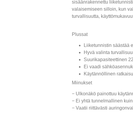
sisäänrakennettu liiketunnist
valaisemiseen silloin, kun val
turvallisuutta, käyttömukavuu
Plussat
Liiketunnistin säästää 
Hyvä valinta turvallisu
Suurikapasiteettinen 
Ei vaadi sähköasennuk
Käytännöllinen ratkais
Miinukset
− Ulkonäkö painottuu käytänn
− Ei yhtä tunnelmallinen kuin
− Vaatii riittävästi auringon