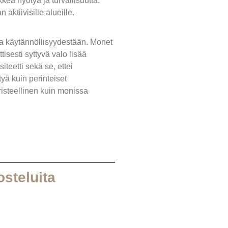
kea hyötyä ja turvallisuutta.
aktiivisille alueille.
 ja käytännöllisyydestään. Monet
isesti syttyvä valo lisää
teetti sekä se, ettei
yä kuin perinteiset
risteellinen kuin monissa
osteluita