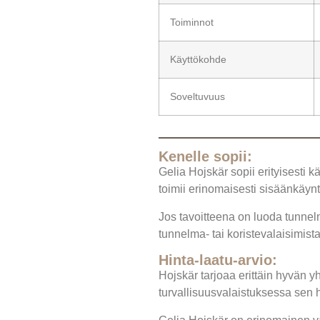
Toiminnot
Käyttökohde
Soveltuvuus
Kenelle sopii:
Gelia Hojskär sopii erityisesti k
toimii erinomaisesti sisäänkäynt
Jos tavoitteena on luoda tunnelma
tunnelma- tai koristevalaisimis
Hinta-laatu-arvio:
Hojskär tarjoaa erittäin hyvän y
turvallisuusvalaistuksessa sen 