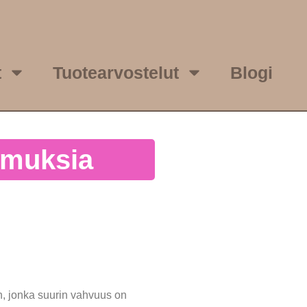
t
Tuotearvostelut
Blogi
emuksia
n, jonka suurin vahvuus on