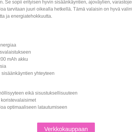
in. Se sopii erityisen hyvin sisäänkäyntien, ajoväylien, varasto
oa tarvitaan juuri oikealla hetkellä. Tämä valaisin on hyvä valint
tta ja energiatehokkuutta.
energiaa
usvalaistukseen
2200 mAh akku
sia
u sisäänkäyntien yhteyteen
öllisyyteen eikä sisustuksellisuuteen
 koristevalaisimet
valoa optimaaliseen latautumiseen
Verkkokauppaan