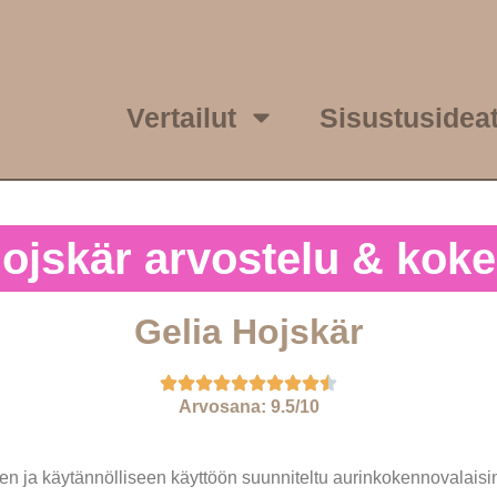
Vertailut
Sisustusidea
Hojskär arvostelu & kok
Gelia Hojskär
Arvosana: 9.5/10
n ja käytännölliseen käyttöön suunniteltu aurinkokennovalaisi