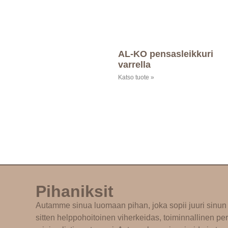
AL-KO pensasleikkuri
varrella
Katso tuote »
Pihaniksit
Autamme sinua luomaan pihan, joka sopii juuri sinun 
sitten helppohoitoinen viherkeidas, toiminnallinen per