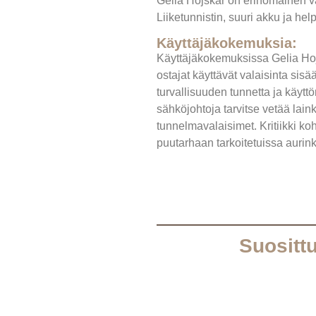
Gelia Hojskär on erinomainen val
Liiketunnistin, suuri akku ja hel
Käyttäjäkokemuksia:
Käyttäjäkokemuksissa Gelia Hojsk
ostajat käyttävät valaisinta sis
turvallisuuden tunnetta ja käytt
sähköjohtoja tarvitse vetää lai
tunnelmavalaisimet. Kritiikki ko
puutarhaan tarkoitetuissa auri
Suosittu