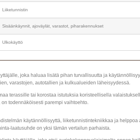
Liiketunnistin
Sisäänkäynnit, ajoväylät, varastot, piharakennukset
Ulkokäyttö
äyttäjälle, joka haluaa lisätä pihan turvallisuutta ja käytännöll
ien, varastojen, autotallien ja kulkualueiden läheisyydessä.
a terassille tai korostaa istutuksia koristeellisella valaistuksel
ta on todennäköisesti parempi vaihtoehto.
hdistelmän käytännöllisyyttä, liiketunnistintekniikkaa ja helppoa 
hinta-laatusuhde on yksi tämän vertailun parhaista.