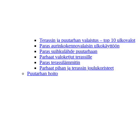
Terassin ja puutarhan valaistus – top 10 ulkovalot
Paras aurinkokennovalaisin ulkokäyttöön
Paras suihkulähde puutarhaan
Parhaat valoketjut terassille
Paras terassilämmitin
Parhaat pihan ja terassin joulukoristeet
Puutarhan hoito