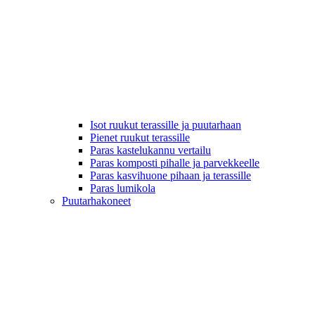
Isot ruukut terassille ja puutarhaan
Pienet ruukut terassille
Paras kastelukannu vertailu
Paras komposti pihalle ja parvekkeelle
Paras kasvihuone pihaan ja terassille
Paras lumikola
Puutarhakoneet