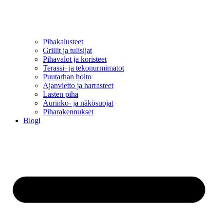
Pihakalusteet
Grillit ja tulisijat
Pihavalot ja koristeet
Terassi- ja tekonurmimatot
Puutarhan hoito
Ajanvietto ja harrasteet
Lasten piha
Aurinko- ja näkösuojat
Piharakennukset
Blogi