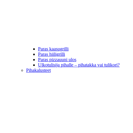
Paras kaasugrilli
Paras hiiligrilli
Paras pizzauuni ulos
Ulkotulisija pihalle – pihatakka vai tulikori?
Pihakalusteet