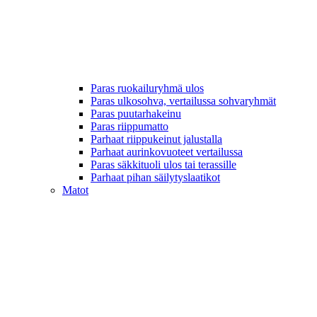
Paras ruokailuryhmä ulos
Paras ulkosohva, vertailussa sohvaryhmät
Paras puutarhakeinu
Paras riippumatto
Parhaat riippukeinut jalustalla
Parhaat aurinkovuoteet vertailussa
Paras säkkituoli ulos tai terassille
Parhaat pihan säilytyslaatikot
Matot