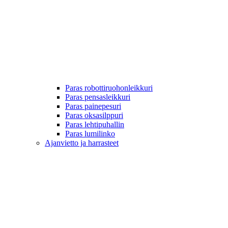
Paras robottiruohonleikkuri
Paras pensasleikkuri
Paras painepesuri
Paras oksasilppuri
Paras lehtipuhallin
Paras lumilinko
Ajanvietto ja harrasteet