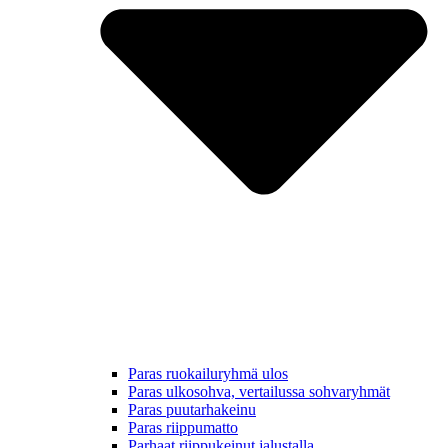
Paras ruokailuryhmä ulos
Paras ulkosohva, vertailussa sohvaryhmät
Paras puutarhakeinu
Paras riippumatto
Parhaat riippukeinut jalustalla