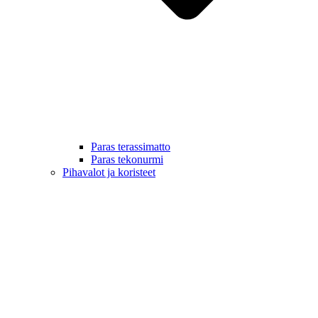
Paras terassimatto
Paras tekonurmi
Pihavalot ja koristeet