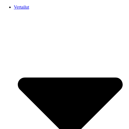
Mene
Vertailut
sisältöön