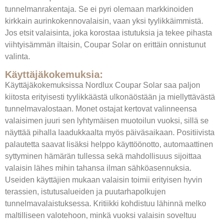
tunnelmanrakentaja. Se ei pyri olemaan markkinoiden
kirkkain aurinkokennovalaisin, vaan yksi tyylikkäimmistä.
Jos etsit valaisinta, joka korostaa istutuksia ja tekee pihasta
viihtyisämmän iltaisin, Coupar Solar on erittäin onnistunut
valinta.
Käyttäjäkokemuksia:
Käyttäjäkokemuksissa Nordlux Coupar Solar saa paljon
kiitosta erityisesti tyylikkäästä ulkonäöstään ja miellyttävästä
tunnelmavalostaan. Monet ostajat kertovat valinneensa
valaisimen juuri sen lyhtymäisen muotoilun vuoksi, sillä se
näyttää pihalla laadukkaalta myös päiväsaikaan. Positiivista
palautetta saavat lisäksi helppo käyttöönotto, automaattinen
syttyminen hämärän tullessa sekä mahdollisuus sijoittaa
valaisin lähes mihin tahansa ilman sähköasennuksia.
Useiden käyttäjien mukaan valaisin toimii erityisen hyvin
terassien, istutusalueiden ja puutarhapolkujen
tunnelmavalaistuksessa. Kritiikki kohdistuu lähinnä melko
maltilliseen valotehoon, minkä vuoksi valaisin soveltuu