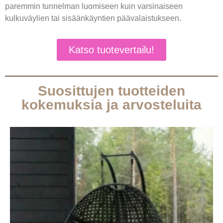
paremmin tunnelman luomiseen kuin varsinaiseen
kulkuväylien tai sisäänkäyntien päävalaistukseen.
Katso tuotevertailu!
Suosittujen tuotteiden
kokemuksia ja arvosteluita