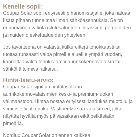
Kenelle sopii:
Coupar Solar sopii erityisesti pihanomistajalle, joka haluaa
lisätä pihaan tunnelmaa ilman sähköasennuksia. Se on
erinomainen valinta istutusalueiden, terassien, pergoloiden
ja muiden oleskelualueiden yhteyteen.
Jos tavoitteena on valaista kulkureittejä tehokkaasti tai
tuottaa runsaasti valoa pimeille alueille ympäri vuoden,
kannattaa valita tehokkaampi aurinkokennovalaisin tai
sähköllä toimiva ratkaisu.
Hinta-laatu-arvio:
Coupar Solar sijoittuu hintatasoltaan
aurinkokennovalaisimien keski- ja premium-luokan
välimaastoon. Hintaa nostaa erityisesti laadukas muotoilu ja
viimeistelty ulkonäkö. Vastineeksi saa valaisimen, joka
näyttää hyvältä myös päiväsaikaan eikä pelkästään
pimeällä.
Nordlux Coupar Solar on ennen kaikkea