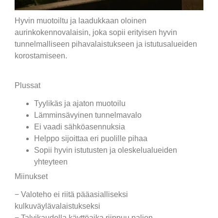
Hyvin muotoiltu ja laadukkaan oloinen
aurinkokennovalaisin, joka sopii erityisen hyvin
tunnelmalliseen pihavalaistukseen ja istutusalueiden
korostamiseen.
Plussat
Tyylikäs ja ajaton muotoilu
Lämminsävyinen tunnelmavalo
Ei vaadi sähköasennuksia
Helppo sijoittaa eri puolille pihaa
Sopii hyvin istutusten ja oleskelualueiden
yhteyteen
Miinukset
− Valoteho ei riitä pääasialliseksi
kulkuväylävalaistukseksi
− Talvikaudella käyttöaika riippuu paljon