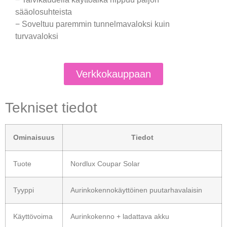
sääolosuhteista
− Soveltuu paremmin tunnelmavaloksi kuin
turvavaloksi
Verkkokauppaan
Tekniset tiedot
Ominaisuus
Tiedot
Tuote
Nordlux Coupar Solar
Tyyppi
Aurinkokennokäyttöinen puutarhavalaisin
Käyttövoima
Aurinkokenno + ladattava akku