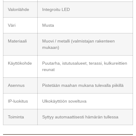
Valonlähde
Integroitu LED
Väri
Musta
Materiaali
Muovi / metalli (valmistajan rakenteen
mukaan)
Käyttökohde
Puutarha, istutusalueet, terassi, kulkureittien
reunat
Asennus
Pistetään maahan mukana tulevalla piikillä
IP-luokitus
Ulkokäyttöön soveltuva
Toiminta
Syttyy automaattisesti hämärän tullessa