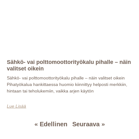
Sähkö- vai polttomoottorityökalu pihalle – näin
valitset oikein
Sähkö- vai polttomoottorityökalu pihalle – näin valitset oikein
Pihatyökalua hankittaessa huomio kiinnittyy helposti merkkiin,
hintaan tai teholukemiin, vaikka arjen käytön
Lue Lisää
« Edellinen
Seuraava »