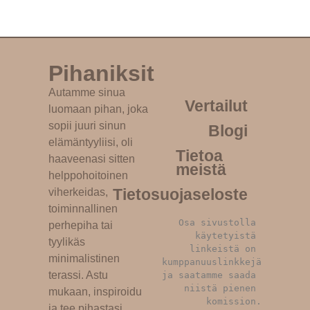
Pihaniksit
Autamme sinua
Vertailut
luomaan pihan, joka
sopii juuri sinun
Blogi
elämäntyyliisi, oli
Tietoa
haaveenasi sitten
meistä
helppohoitoinen
Tietosuojaseloste
viherkeidas,
toiminnallinen
Osa sivustolla 
perhepiha tai
käytetyistä 
tyylikäs
linkeistä on 
minimalistinen
kumppanuuslinkkejä 
terassi. Astu
ja saatamme saada 
niistä pienen 
mukaan, inspiroidu
komission.
ja tee pihastasi